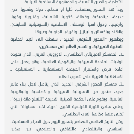
الاتحادية، والصين الشعبية، والجمهورية الاسلامية الايرانية.
وبدأ هذا المحور يستقطب، كليا او قطاعيا، دولا وشعوبا اخرى
عديدة، ديناميكية وفعالة، ككوريا الشمالية، وفنزويلا وكوبا،
وارمينيا، ودول اسيا الوسطى الاسلامية (السوفياتية السابقة)،
والهند وباكستان والبرازيل وافريقيا الجنوبية وغيرها.
وبظهور "المحور الشرقي الجديد"، سقطت الى الابد الاحادية
القطبية الاميركية. وانقسم العالم الى معسكرين:
ــ1ــ المعسكر الامبريالي الاطلسي ــ الاوروبي الغربي، الذي تقوده
الولايات المتحدة الاميركية واليهودية العالمية، وهو يعمل على
اعادة فرض واستمرار الهيمنة الاستعمارية ــ الاستعبادية ــ
الاستغلالية الغربية على شعوب العالم.
ــ2ــ معسكر المحور الشرقي الجديد الذي يناضل لاجل بناء عالم
جديد، متحرر من الامبريالية الاميركية والاطلسية واليهودية
العالمية، ويقوم على الحكمة الصينية القديمة "لتتفتح مائة زهرة"،
وعلى مبادئ الثورة الفرنسية الكبرى "حرية، اخاء، مساواة" التي
تخلى عنها وخانها الغرب الاطلسي.
وكل التاريخ العالمي المعاصر يتمحور اليوم حول الصراع المستميت،
السياسي والاقتصادي والثقافي والاعلامي، بين هذين