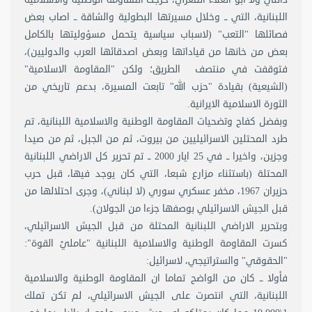
اللبنانية، التي ــ وخلال مسيرتها البطولية والشاقة ــ اصاب بعض
فصائلها "التعب" (لاسباب سياسية يتحمل مسؤوليتها بالكامل
بعض من خانها من قياداتها وبعض اصدقائها العرب والدوليين)،
فتوقفت في منتصف الطريق؛ ولكن "المقاومة الاسلامية"
(الشيعية) بقيادة "حزب الله" تابعت المسيرة، بدعم تاريخي من
الثورة الاسلامية الايرانية.
وبفضل كفاح وتضحيات المقاومة الوطنية والاسلامية اللبنانية، تم
طرد المحتلين الاسرائيليين من بيروت، ثم من الجبل، ثم من صيدا
وجزين، واخيرا ــ في 25 ايار 2000 ــ تم تحرير كل الاراضي اللبنانية
المحتلة (باستثناء مزارع شبعا، التي كان يوجد فيها، قبل حرب
حزيران 1967، مخفر عسكري سوري (لا لبناني)، وجرى احتلالها من
قبل الجيش الاسرائيلي بوصفها جزءا من الجولان).
وبتحرير الاراضي اللبنانية المحتلة من قبل الجيش الاسرائيلي،
كسرت المقاومة الوطنية والاسلامية اللبنانية "عامليْ القوة":
"الحقوقي" والستراتيجي، لاسرائيل:
فأولا ــ كان من الواضح تماما ان المقاومة الوطنية والاسلامية
اللبنانية، التي انتصرت على الجيش الاسرائيلي، لم تكن تملك