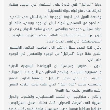
دولة "اسرائيل" هي قادرة على الاستمرار في الوجود بمقدار
قدرتها على منع قيام دولة فلسطينية.
وخلاصة القول في الازمة الوجودية الحالية للبنان هي بالتحديد:
انه اصبح من المستحيل لدولة لبنان ان توجد وتبقى، طالما ان
دولة اسرائيل موجودة؛ وبالعكس. فإحدى هاتين الدولتين يجب ان
تزول عن الخريطة السياسية للعالم، بحكم الضرورة التاريخية ــ
الجيوبوليتيكية، كي تبقى الدولة الاخرى.
وفي هذا الصدد علينا ان نشير الى العاملين الذاتيين الرئيسيين
اللذين مكنا دولة "اسرائيل" من الوجود والاستمرار في الوجود
حتى الان:
الاول ــ حقوقيا وسياسيا: ان البروباغندا اليهودية الدينية
والصهيونية السياسية، وبالدعم المطلق من البروباغندا الامبريالية
الغربية، نجحت في تصوير "اسرائيل" بوصفها الطرف الصغير
والضعيف صاحب "قوة الحق" الذي يقف بوجه الطرف العربي
الكبير والقوي صاحب "حق القوة".
والثاني ــ ستراتيجيا: ان الشعب الفلسطيني، والشعوب والدول
العربية التي تعرضت للعدوان، كانت تمتلك العمق الستراتيجي،
جغرافيا وسكانيا (قوميا ودينيا وسياسيا)، ولهذا فهي كانت قادرة