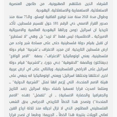
الشرفاء الذين ضللتهم الصهيونية، من طاعون العنصرية
الاستعلائية، الاستعمارية والاستغلالية، اليهودية.
وطوال مدة الـ20 سنة منذ توقيع اتفاقية اوسلو، والـ75 سنة منذ
صدور القرار الاممي ذي الرقم 181 حول تقسيم فلسطين، تأكد
تاريخيا ان اسرائيل (ومن ورائها اليهودية العالمية والامبريالية
الاميركية ــ الاطلسية) ليس فقط "لا تريد" بل وهي "لا تستطيع"
ان تقبل بقيام دولة فلسطينية حتى على مساحة شبر واحد من
ارض فلسطين التاريخية. لان مجرد الاعتراف بـ"شرعية" قيام دولة
فلسطينية، يعني اوتوماتيكيا "الاعتراف"، بصفة "الامر الواقع"
(ديفاكتو) وبالصفة "الحقوقية" (دي جور)، بـ"لاشرعية" قيام دولة
اسرائيل على الاراضي الفلسطينية، وبالتالي على اي ارض عربية
اخرى احتلتها وتحتلها اسرائيل؛ ويعني اوتوماتيكيا انه ينبغي على
هيئة الامم المتحدة، التي يُزعم انها تمثل "الشرعية الدولية" ـــ
ومثلما اصدرت قرارا تعسفيا بانشاء دولة اسرائيل (ضد التاريخ
والجغرافيا والحضارة الانسانية) ــ ان "تتفضل" (هذه "الامم
المتحدة") وتصحح هذا الخطأ التاريخي الاجرامي بحق الشعب
الفلسطيني المظلوم، الذي لا تزال اجياله منذ ثلاثة ارباع القرن
تعاني الويلات بنتيجة هذا الخطأ ــ الجريمة؛ وطبعا ان تصدر قرارا