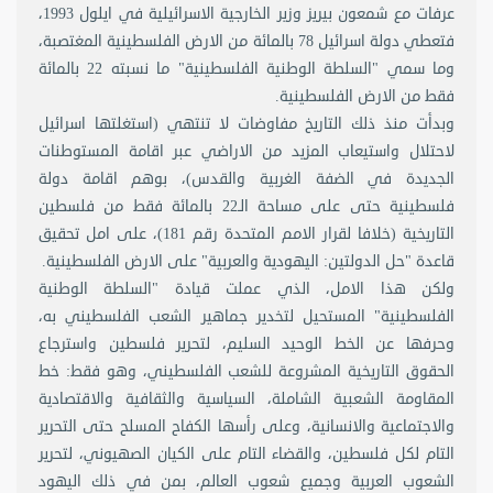
عرفات مع شمعون بيريز وزير الخارجية الاسرائيلية في ايلول 1993،
فتعطي دولة اسرائيل 78 بالمائة من الارض الفلسطينية المغتصبة،
وما سمي "السلطة الوطنية الفلسطينية" ما نسبته 22 بالمائة
فقط من الارض الفلسطينية.
وبدأت منذ ذلك التاريخ مفاوضات لا تنتهي (استغلتها اسرائيل
لاحتلال واستيعاب المزيد من الاراضي عبر اقامة المستوطنات
الجديدة في الضفة الغربية والقدس)، بوهم اقامة دولة
فلسطينية حتى على مساحة الـ22 بالمائة فقط من فلسطين
التاريخية (خلافا لقرار الامم المتحدة رقم 181)، على امل تحقيق
قاعدة "حل الدولتين: اليهودية والعربية" على الارض الفلسطينية.
ولكن هذا الامل، الذي عملت قيادة "السلطة الوطنية
الفلسطينية" المستحيل لتخدير جماهير الشعب الفلسطيني به،
وحرفها عن الخط الوحيد السليم، لتحرير فلسطين واسترجاع
الحقوق التاريخية المشروعة للشعب الفلسطيني، وهو فقط: خط
المقاومة الشعبية الشاملة، السياسية والثقافية والاقتصادية
والاجتماعية والانسانية، وعلى رأسها الكفاح المسلح حتى التحرير
التام لكل فلسطين، والقضاء التام على الكيان الصهيوني، لتحرير
الشعوب العربية وجميع شعوب العالم، بمن في ذلك اليهود