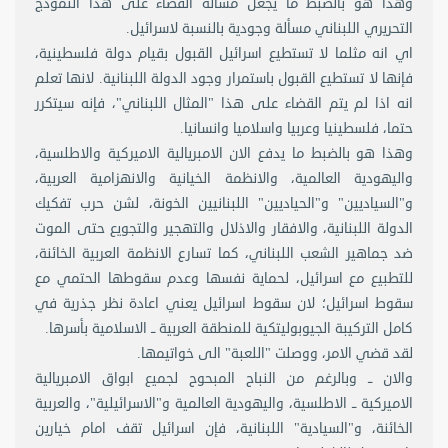
وهذا هو بالضبط ما يجعل مسألة القضاء على هذا النموذج
التحريري اللبناني مسألة وجودية بالنسبة لاسرائيل.
اي انه مثلما لا تستطيع اسرائيل القبول بقيام دولة فلسطينية،
فإنها لا تستطيع القبول باستمرار وجود الدولة اللبنانية. لانها تعلم
انه اذا لم يتم القضاء على هذا "المثال اللبناني"، فإنه سيتكرر
حتما، فلسطينيا وعربيا واسلاميا وانسانيا.
وهذا هو بالضبط ما يدفع الان الامبريالية الاميركية والاطلسية،
واليهودية العالمية، والانظمة الخيانية والانهزامية العربية،
و"السياديين" و"الحياديين" اللبنانيين الخونة، لشن حرب تفكيك
الدولة اللبنانية، والافقار والاذلال والتهجير والتجويع حتى الموت
ضد جماهير الشعب اللبناني، كما تسارع الانظمة العربية الخائنة،
للتطبيع مع اسرائيل، لحماية نفسها وعدم سقوطها الحتمي مع
سقوط اسرائيل؛ لان سقوط اسرائيل يعني اعادة نظر جذرية في
كامل التركيبة الجيوبوليتكية للمنطقة العربية ــ الاسلامية بأسرها.
لقد قضي الامر، ووصلت "اللعبة" الى خواتيمها.
والان ــ وبالرغم من النباح المبحوح لجميع ابواق الامبريالية
الاميركية ــ الاطلسية، واليهودية العالمية و"الاسرائيلية"، والعربية
الخائنة، و"السيادية" اللبنانية، فإن اسرائيل تقف امام خيارين