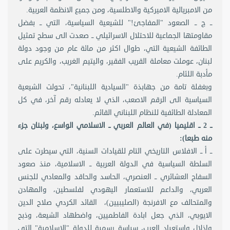
من الامبريالية الاميركية والاطلسية، ومن جميع الانظمة العربية.
ــ ج ــ الصعود "المفاجئ!" للشيعية السياسية، التي ــ بفضل
مقاومتها الجماعية للاحتلال الاسرائيلي ــ صعدت الى سطح تمثيل
الطائفة الشيعية التي، طوال اكثر من مائة عام من وجود دولة
لبنان، عوملت معاملة القريب الفقير، واليتيم الغريب، والكريم على
مأدبة اللئام.
وبغفلة تامة من جهابذة "السيادية اللبنانية"، تحولت الشيعية
السياسية الى الرقم الاصعب، الذي لا يعادله رقم آخر، في كل
المعادلة الطائفية للنظام اللبناني القائم.
ــ 2 ــ اقليميا (في العالم العربي ــ الاسلامي الواسع، ولبنان جزء
منه طبعا):
ــ أ ــ الافلاس التاريخي التام للقيادات السنية، التي سيطرت على
السلطة السياسية في الدولة العربية ــ الاسلامية، منذ صعود
السفاح العشائري ــ العنصري، الحاسد والحاقد والمعادي للجنس
العربي، والداعم للاستعمار اليهودي لفلسطين، والمهادن
والمتحالف مع الافرنجة (الصليبيين)، القائد الكردي صلاح الدين
الايوبي، الذي جعل ابادة الفاطميين، واضطهاد الشيعة، وذبح
واذلال واستعباد العرب، سياسة رسمية للدولة "الاسلامية" التي