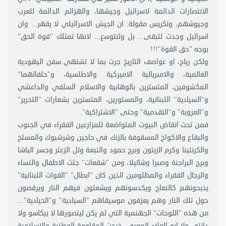
الانتصارات الدائمة لاسرائيل وجيشها، والهزائم الدائمة للعرب
وجيوشهم، وتكريس مقولة: ان الجيش الاسرائيلي لا يقهر... وان
اسرائيل وجدت لتبقى... بل ولتتوسع... لانها تمتلك "قوة الحق"
بوجه "حق القوة"!!!
ولكن رياح، او عواصف التاريخ جرت بما لا تشتهي سفن اليهودية
العالمية، والامبريالية الاميركية والاطلسية، و"حلفائهما"
المكشوفين، المتسترين بالوهابية والاسلام السلفي والداعشي
و"السيادية" اللبنانية، والمستورين، المتسترين بشعارات "التحرير"
و"العروبة" و"التقدمية" وحتى "الاشتراكية".
فمن تحت انقاض البيوت المتواضعة للمزارعين الفقراء في الجنوب
والبقاع والاكواخ المسقوفة بالزنك في حاجين وشرشبوك والمسلخ
والكرنتينا وكرم الزيتون وبرج حمود والنبعة وتل الزعتر وجسر الباشا
وبرج البراجنة وصبرا وشاتيلا، ومن "شقعات" جثث الاطفال والنساء
والرجال الفقراء والمظلومين الذين كان "ابطال" "القوات اللبنانية"
يذبحونهم كالنعاج ويكدسونهم ويشعلون فيهم النار ويرقصون
حول تلك النار وهم يعزفون موسيقاهم "السيادية" و"الحيادية"...
من هذه "اللوحات" الجهنمية التي لم يكن ليتصورها لا بيكاسو ولا
دانتي ولا ابو العلاء المعري، خرجت المقاومة الوطنية والاسلامية