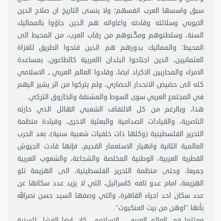
سبق واسسها العرب انفسهم؛ ولا ينسى التاريخ ان صلاح الدين
الايوبي وسلالته وقادته واغاواته هم الذين جاؤوا بالمماليك
السنة، وسلطنوهم ومكّـنوهم من رقاب العرب، من المحيط الى
المحيط؛ والمماليك بدورهم هم الذين فتحوا الطريق للغزاة
العثمانيين، الذين اجتاحوا البلدان االعربية كالطاعون، بمساعدة
الامراء والمحاربين الاكراد ايضا، وقادوا العالم العربي ــ الاسلامي
كله الى حضيض الانحدار الحضاري، ولم يتركوا من اثر يشير اليهم
في المجتمع العربي سوى السوط والمشنقة والخازوق التركي.
هذا، وبالرغم من كل الالتفاف الشعبي الهائل الذي حازته
الناصرية، والقيادات الصدامية والبعثية الاخرى، وقيادة منظمة
التحرير الفلسطينية (وكلها ذات خلفيات شعبية سنية)، بعد الحرب
العالمية الثانية وانهيار الاستعمار القديم، فإنها قادت الجيوش
القطرية العربية، الوطنية المخلصة والشجاعة، والشعوب العربية
جميعا، وحتى منظمة التحرير الفلسطينية، الى الهزيمة تلو
الهزيمة، امام عدو تافه كاسرائيل، التي لا يزيد عدد سكانها عن
عدد سكان احد احياء القاهرة، والتي وصفها السيد حسن نصرالله
بأنها "اوهن من بيت العنكبوت".
ومثلما في العالم العربي ــ الاسلامي، كان ايضا الفشل للسنية