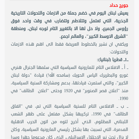
جورج حداد
يعيش لبنان اليوم في خضم جملة من الازمات والتحولات التاريخية
الجذرية، التي تعتمل وتتلاطم وتتضارب في وقت واحد فوق
رؤوس الجميع، ولا حل لها الا بالتغيير التام لوجه لبنان، ومنطقة
"الشرق الاوسط الكبير"، والعالم اجمع.
ويكفي ان نشير بالخطوط العريضة فقط الى اهم هذه الازمات
والتحولات:
ــ1ــ قطريا (لبنانيا):
ــ أ ــ الافلاس التام للمارونية السياسية التي سلمها الجنرال هنري
غورو والبطريرك الياس الحويك (سامحه الله!) قيادة "دولة لبنان
الكبير"، والتي استمرت قيادتها، بدعم ومشاركة السنية السياسية،
منذ "اعلان قصر الصنوبر" في 1920 وحتى "اعلان الطائف" في
1990.
ــ ب ــ الافلاس التام للسنية السياسية التي تم، في "اتفاق
الطائف" في 1990، تركيبها بشكل مفتعل على ظهر الشعب
اللبناني المظلوم، الذي أخرج لتوه من اتون الحرب الاهلية
المدمرة، التي تسببت بها بشكل رئيسي المارونية السياسية، وكان
لا يزال تحت نير الاحتلال الاسرائيلي، الذي كان مدعوما جهرا وسرا