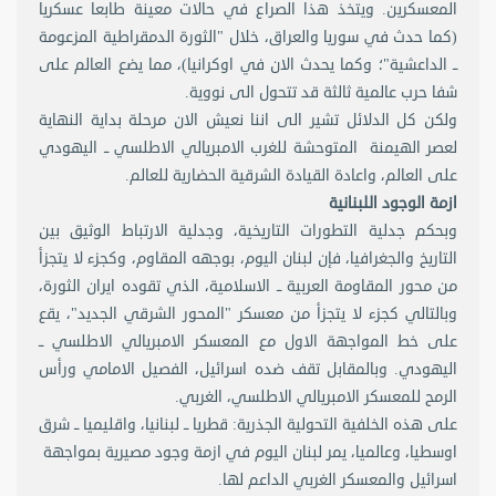
المعسكرين. ويتخذ هذا الصراع في حالات معينة طابعا عسكريا
(كما حدث في سوريا والعراق، خلال "الثورة الدمقراطية المزعومة
ــ الداعشية"؛ وكما يحدث الان في اوكرانيا)، مما يضع العالم على
شفا حرب عالمية ثالثة قد تتحول الى نووية.
ولكن كل الدلائل تشير الى اننا نعيش الان مرحلة بداية النهاية
لعصر الهيمنة المتوحشة للغرب الامبريالي الاطلسي ــ اليهودي
على العالم، واعادة القيادة الشرقية الحضارية للعالم.
ازمة الوجود اللبنانية
وبحكم جدلية التطورات التاريخية، وجدلية الارتباط الوثيق بين
التاريخ والجغرافيا، فإن لبنان اليوم، بوجهه المقاوم، وكجزء لا يتجزأ
من محور المقاومة العربية ــ الاسلامية، الذي تقوده ايران الثورة،
وبالتالي كجزء لا يتجزأ من معسكر "المحور الشرقي الجديد"، يقع
على خط المواجهة الاول مع المعسكر الامبريالي الاطلسي ــ
اليهودي. وبالمقابل تقف ضده اسرائيل، الفصيل الامامي ورأس
الرمح للمعسكر الامبريالي الاطلسي، الغربي.
على هذه الخلفية التحولية الجذرية: قطريا ــ لبنانيا، واقليميا ــ شرق
اوسطيا، وعالميا، يمر لبنان اليوم في ازمة وجود مصيرية بمواجهة
اسرائيل والمعسكر الغربي الداعم لها.