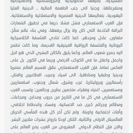
المسيحية، بصيغها الكاثوليكية والبروتستانتية والانغليكانية
ومتفرعاتها، وجنبا الى جنب الطغمة المالية ــ الدينية العليا
اليهودية، بتعاليمها الدينية العنصرية والاستعلائية والاستغلالية،
فإن الغرب الاستعماري فشل فشلا ذريعا في تحقيق الشعارات
البراقة الخادعة التي كان ولا يزال يرفعها، وفي بناء عالم متآخ،
متعاون، عادل ومزدهر، كما كانت تنادي الفلسفة الكلاسيكية
اليونانية والفلسفة الرواقية الفينيقية القديمة، وما كانت تطمح
اليه جميع شعوب العالم، وكما يليق بالكائن البشري الذي هو انبل
واجمل واعقل ما في الكوكب الارضي وربما في الكون. بل على
العكس تماما، فإن الغرب الاستعماري عمّق تقسيم العالم عنصريا
ودينيا وطبقيا ومناطقيا، الى اسياد وعبيد، اقطاعيين واقنان،
رأسماليين وبروليتاريا، غرب وشرق، شمال وجنوب، استعماريين
ومستعمرين، اغنياء وفقراء، متخمين بطرين وجائعين؛ وتسبب الغرب
الاستعماري في كل ما في التاريخ من حروب ومذابح، ومجاعات،
ومظالم وجرائم كبرى ضد الانسانية، وفساد وانحطاط اخلاقي،
وآفات اجتماعية واوبئة. ولم تكن آخر كل هذه المآسي الحربان
العالميتان الاولى والثانية، اللتان اودتا بارواح عشرات ملايين البشر.
والان فإن النظام الدولي المفروض من الغرب يضع العالم على