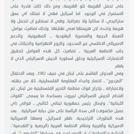
على تحمل الهزيمة تلو الهزيمة، ومع ذلك كانت قادرة على
الاستمرار في الوجود. اما اسرائيل فهي لا تمتلك اي عمق
ستراتيجي، لا سكانيا ولا جغرافيا، وهي لا تستطيع ان تتحمل ولا
هزيمة واحدة، لان هزيمتها تعني نهايتها. ولذلك تضافرت عوامل:
التعبئة الدينية والعنصرية اليهودية ــ الصهيونية، والدعم
الامبريالي الاطلسي غير المحدود، والروح الانهزامية والخيانات في
جانب الانظمة العربية؛ ــ تضافرت كل هذه العوامل لتحقيق
الانتصارات الاسرائيلية وخلق اسطورة الجيش الاسرائيلي الذي لا
يقهر.
وفي العدوان الغاشم على لبنان في صيف 1982، وبعد الاحتفال
"المزدوج" ــ لانصار واعداء المقاومة الفلسطينية، كلا من جهته،
ولاعتباراته ــ بإخراج قوات منظمة التحرير الفلسطينية من لبنان، ثم
اقتحام الجيش الاسرائيلي لبيروت بمساعدة ما يسمى "القوات
اللبنانية"، وايصال رئيس جمهورية لبناني كتائبي ــ قواتي (اي
عميل مكشوف) الى سدة الرئاسة على متن دبابة اسرائيلية... بعد
هذه التطورات التراجيدية، ظهر لاسرائيل، ومعها الامبريالية
الاميركية والغربية ونظام الانظمة العربية (الرجعية و"التقدمية"،
الخيانية و"الوطنية")، ان الامور تسير في مسارها "الطبيعي!"، اي