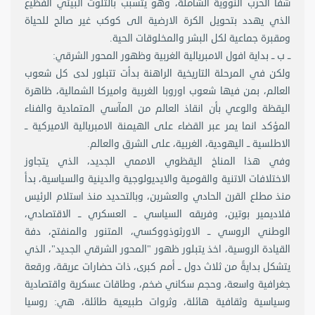
شفا الحرب النووية الشاملة، وهو يتسبب بالتلوث البيئي الفظيع
الذي يهدد بتحويل الكرة الارضية الى كوكب غير صالح للحياة
ومقبرة جماعية لكل البشر والمخلوقات الحية.
ــ ب ــ بداية افول الامبريالية الغربية وظهور المحور الشرقي:
ولكن في المرحلة التاريخية الراهنة بدأت تتبلور لدى كل شعوب
العالم، بمن فيها شعوب اوروبا الغربية واميركا الشمالية، ظاهرة
اليقظة والوعي بأن انقاذ العالم من المآسي المتمادية والفناء
المؤكد انما يمر عبر القضاء على الهيمنة الامبريالية الاميركية ــ
الاطلسية ــ اليهودية، الغربية، على الشرق والعالم.
وفي هذا المناخ اليقظوي الاممي الجديد، الذي يتجاوز
الاختلافات الاتنية والقومية والايديولوجية والدينية والسياسية، بدأ
منذ مطلع القرن الحادي والعشرين، وبالتحديد منذ استلام الرئيس
فلاديمير بوتين، وفريقه السياسي ــ العسكري ــ الاقتصادي،
الوطني الروسي ــ الاورثوذووكسي، المتنور والمنفتح، دفة
القيادة الروسية، اخذ يتبلور ظهور "المحور الشرقي الجديد"، الذي
يتشكل بدايةً من ثلاث دول ــ أمم كبرى، ذات حضارات عريقة، ورقعة
جغرافية واسعة، وحجم سكاني ضخم، وطاقات عسكرية واقتصادية
وسياسية وثقافية هائلة، وثروات طبيعية طائلة، هي: روسيا