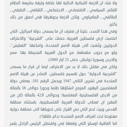
ولا شك ان الازمة اللبنانية الحالية لها علاقة وثيقة بطبيعة النظام
القائم، السياسي ــ الاقتصادي ــ الاجتماعي ــ الثقافي ــ الطبقي ــ
الطائفي ــ المافياوي. ولكن الازمة بجوهرها هي اعمق من ذلك
بكثير.
وفي هذا الصدد، علينا ان نعترف ان ما يسمى دولة اسرائيل، التي
اغتصبت ارض فلسطين العربية، حصلت على "الشرعية" والاعتراف
الدوليين ونُسّبت الى هيئة الامم المتحدة، وامكنها "التعايش"،
ولو مع حروب متقطعة، مع الدول العربية المحيطة بها: مصر
والاردن وسوريا (ولبنان، حتى 25 ايار 2000).
ولكن في مقابل ذلك لا بد من الاعتراف ايضا ان قرار ما يسمى
"الشرعية الدولية" حول تقسيم فلسطين، الصادر عن هيئة الامم
المتحدة في تشرين الثاني 1947 ويحمل الرقم 181، يعطي دولة
المغتصبين اليهود المزمع انشاؤها ظلما وجورا حوالى 58 بالمائة
من الارض الفلسطينية المغتصبة؛ وحوالى الـ42 بالمائة كان من
المقرر ان تعطى للدولة العربية الفلسطينية، باستثناء منطقة
القدس وبيت لحم التي نص القرار على تحويلها الى منطقة دولية
مفتوحة تحت اشراف الامم المتحدة (دام ظلها!).
اما اتفاقية اوسلو التي وقعها في واشنطن الرئيس الراحل ياسر