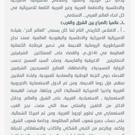
وذاتيا كل الوجود والنفوذ والمصالح للامبريالية الاميركية
والاطلسية والانظمة العربية وغير العربية التابعة للامبريالية في
كل انحاء العالم العربي ــ الاسلامي.
ــ3ــ عالميا (الصراع بين الشرق والغرب):
ــ أ ــ الافلاس التاريخي التام لما كان يسمى "العالم الحر"، بقيادة
الامبريالية الاميركية والاطلسية واليهودية العالمية. فمنذ نجاح
الامبراطورية الرومانية القديمة في تدمير قرطاجة الكنعانية
العظيمة في 146ق.م، والقضاء على المملكتين الشرقيتين
الحضاريتين الاغريقية والفارسية، وصلب السيد المسيح (حسب
الرواية المسيحية)، والاضطهاد الفظيع للمسيحيين الشرقيين
القدماء ذوي النزعة الوطنية والمعادية للعبودية، وابادة الملايين
منهم، فإن روما القديمة، ومن ثم الدول الاستعمارية (الاوروبية
الغربية واخيرا الاميركية الشمالية) التي ورثتها، فرضت الهيمنة
الاستعمارية ــ الاستعبادية، الغربية، على الشرق والعالم. وخلال
الاكثر من الالفين والمئتي سنة التي مضت، نجح الغرب
الاستعماري في تطوير اوروبا الغربية، ومن ثم اميركا الشمالية،
على حساب جميع شعوب العالم المظلومة، وخاصة شعوب الشرق.
ولكنه، وبالرغم من التبني الشكلي والكاذب والاستغلالي للديانة