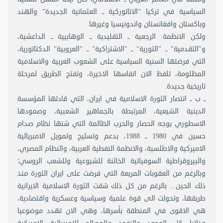
السياسية في تركيا "الاتاتوركية ــ العثمانية الجديدة" والهند
وباكستان وافغانستان واندونيسيا وغيرها.
ولكن الانظمة: الرجعية ــ التقليدية ــ الوهابيية ــ الداعشية،
و"التقدمية" ــ "الثورية" ــ "الاشتراكية" ــ "العروبية" الدكتاتورية،
التي فرضتها السنية السياسية على الشعوب العربية والاسلامية
المظلومة، تلفظ الان انفاسها الاخيرة، وتفتح الطريق لمرحلة
تاريخية جديدة.
ــ ب ــ انتصار الثورة الاسلامية في ايران، التي قادتها المؤسسة
الدينية الشيعية، المرتبطة بالجماهير الشعبية، وصمودها
الاسطوري بوجه الحصار والحرب الظالمة التي شنها نظام صدام
حسين في 1980 ــ 1988، بدعم وتسليح وتمويل الامبريالية
الاميركية والاطلسية، والانظمة النفطية العربية، والنظام المصري،
والبيروقراطية السوفياتية الخائنة للشيوعية وللشعب الروسي؛
وبالرغم من العقوبات المريعة التي فرضت على ايران الثورة منذ
ذلك الحين... بالرغم من كل ذلك شقت الثورة الاسلامية الايرانية
طريقها، وتحولت الى قوة علمية وسياسية وعسكرية واقتصادية،
هي الاقوى في المنطقة بأسرها، وهي الان تهدد موضوعيا