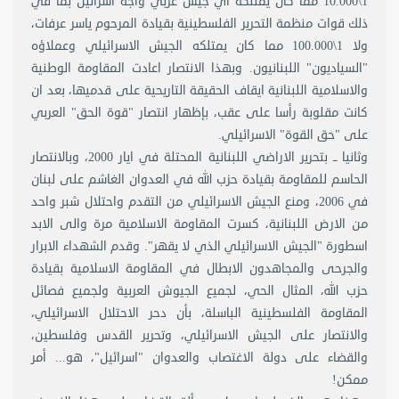
1\10.000 مما كان يمتلكه اي جيش عربي واجه اسرائيل بما في
ذلك قوات منظمة التحرير الفلسطينية بقيادة المرحوم ياسر عرفات،
ولا 1\100.000 مما كان يمتلكه الجيش الاسرائيلي وعملاؤه
"السياديون" اللبنانيون. وبهذا الانتصار اعادت المقاومة الوطنية
والاسلامية اللبنانية ايقاف الحقيقة التاريحية على قدميها، بعد ان
كانت مقلوبة رأسا على عقب، بإظهار انتصار "قوة الحق" العربي
على "حق القوة" الاسرائيلي.
وثانيا ــ بتحرير الاراضي اللبنانية المحتلة في ايار 2000، وبالانتصار
الحاسم للمقاومة بقيادة حزب الله في العدوان الغاشم على لبنان
في 2006، ومنع الجيش الاسرائيلي من التقدم واحتلال شبر واحد
من الارض اللبنانية، كسرت المقاومة الاسلامية مرة والى الابد
اسطورة "الجيش الاسرائيلي الذي لا يقهر". وقدم الشهداء الابرار
والجرحى والمجاهدون الابطال في المقاومة الاسلامية بقيادة
حزب الله، المثال الحي، لجميع الجيوش العربية ولجميع فصائل
المقاومة الفلسطينية الباسلة، بأن دحر الاحتلال الاسرائيلي،
والانتصار على الجيش الاسرائيلي، وتحرير القدس وفلسطين،
والقضاء على دولة الاغتصاب والعدوان "اسرائيل"، هو... أمر
ممكن!