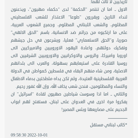
تاريخيين لا ثالث لهما:
الاول ــ اما ان تنتصر "الحكمة" لدى "حكماء صهيون"، ويذعنون
لنداء التاريخ، ويقررون "طوعا" الاعتذار للشعب الفلسطيني
المظلوم، والشعب اللبناني المظلوم، وجميع الشعوب العربية،
على ما ارتكبوه من جرائم ضد الانسانية، باسم "الحق الالهي"
صوريا، و"الحق الاستعماري" فعليا، ويشرعون في حل جيشهم
وتفكيك دولتهم، واعادة اليهود الاوروبيين والاميركيين الى
اوروبا واميركا، والروس والاوكرانيين والاوروبيين الشرقيين الى
روسيا القادرة على استيعابهم بسهولة، والعرب الى بلدانهم
الاصلية، ومن شاء منهم البقاء في فلسطين كمواطن في الدولة
العربية الفلسطينية العتيدة، ولم تكن يداه ملطختين بدماء الاطفال
والنساء والمظلومين، فنحن شعب يخاف الله، وإن الله غفور رحيم.
والثاني ــ اما اذا وسوست شياطين صهيون لقادة "اسرائيل" ان
يفكروا مرة اخرى في العدوان على لبنان، فستفتح لهم ابواب
الجحيم على مصاريعها وبئس المصير!
ـــــــــــــــــــــــــــــــ
*كاتب لبناني مستقل
2022-10-01 09:58:30