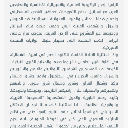
الزاميا بإجبار اليهودية العالمية والامبريالية الاطلسية والمطبعين
العرب مع اسرائيل، بدفع التعويضات لجماهير الشعب الفلسطيني
ولجميع ضحايا الاحتلال والحروب العدوانية الاسرائيلية ضد الجيوش
والدول والشعوب العربية التي وقعت ضحية قيام اسرائيل
ووجودها غير المشروع على الارض العربية، بموجب قرار خاطئ
اجرامي للامم المتحدة التي تسيطر عليها الولايات المتحدة
الاميركية.
واذا استثنينا الابادة الكاملة للهنود الحمر في اميركا الشمالية،
في نهاية القرن الخامس عشر وما بعده، والمذابح الكبرى، التركية ــ
الكردية، ضد المسيحيين الشرقيين (اليونانيين والارمن والاشوريين
والسريان والعرب الاخرين) في اسطمبول وازمير وشرق وشمال
تركيا وشمال العراق وشرق وشمال شرق سوريا، وابادتهم
وتهجيرهم والاستيلاء على اراضيهم التاريخية، وتتريكها وتكريدها،
بتأييد ودعم البابوية والدول الاستعمارية "المسيحية" الغربية،
واليهودية العالمية؛ ــ اذا استثنينا ذلك، فإننا نجد ان الاحتلال
الاسرائيلي هو اسوأ احتلال عرفه التاريخ (اسوأ حتى من نظام
الابارتيد العنصري الذي كان في افريقيا الجنوبية)، لانه يحرم
الشعب الفلسطيني حتى من "حقوق" الشعب المحتلة اراضيه. وان