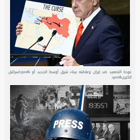
عودة التصعيد ضد إيران وعلاقته ببناء شرق أوسط الجديد أو &quot;اسرائيل
الكبرى&quot;