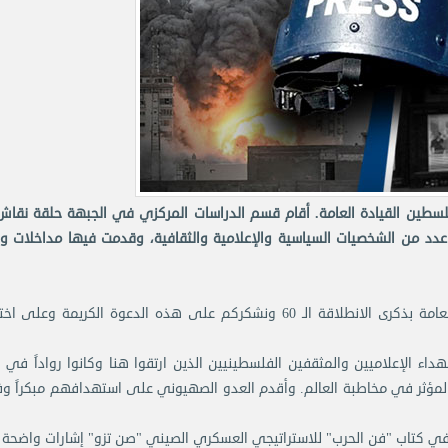
 الشعبية لتحرير فلسطين القيادة العامة. أقام قسم الدراسات المركزي في الجبهة حلقة نق
 عدد من الشخصيات السياسية والإعلامية والثقافية، وقدمت فيها مداخلات و
نهنئ أنفسنا والرفاق في الجبهة الشعبية – القيادة العامة بذكرى الانطلاقة الـ 60 ونشكركم على هذه الدعوة الكريمة و
اء الإعلاميين والمثقفين الفلسطينيين الذين ارتقوا هنا وكانوا رواداً في 
المؤثر في مخاطبة العالم. وأقدم العدو الصهيوني على استهدافهم مبكراً و
د في كتاب "فن الحرب" للاستراتيجي العسكري الصيني "صن تزو" إشارات واضحة