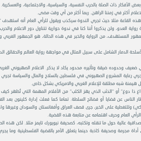
وبعض الأفكار ذات الصلة بالحرب النفسية، والسياسية، والاجتماعية، والعسكرية. 
لاعلام أكثر في زمننا الراهن. ربما أكثر من أي وقت مضى.
ه القاعة مثلا حيث تجري الندوة سيكذب ويقول للرأي العام أنه استهدف "م
رواية العدو، ولن يذكروا أننا كنا في ندوة حوارية تتناول دور الاعلام والحر
مهور المستهدف، من الرواية والخبر في هذه الحالة، هو الجمهور الغربي و
لأسلحة الدمار الشامل على سبيل المثال في مواجهة رواية العالم والحقائق الد
بري ضعيف وحدوده ضيقة وتأثيره محدود يكاد لا يذكر. الاعلام الصهيوني الغر
تجري رعاية المشروع الصهيوني في فلسطين بالسلاح والمال والسياسة تجري ر
ظل هيمنة شبه مطلقة للإعلام الغربي والامريكي بشكل خاص.
ر في الولايات المتحدة (1997) اسمه "واغ ذا دوغ" أو "الذنَب الذي يهز الكلب" من الأفلام المهمة التي تُظهر ك
ر الناس عن قضايا أو فضائح السلطة. تماما كما فعلت إدارة كلينون بعد ال
كي) وللتغطية على الخبر، جرى قصف العراق وأفغانستان والسودان وغيرها وا
الرأي العام وحرف اهتمامه عن متابعة هذه القضية.
ية عالية حول ما تنقله وتكتبه، كصحيفة نيويورك تايمز مثلا. لكن هذه ال
أداة مجرمة وصحيفة كاذبة حينما يتعلق الأمر بالقضية الفلسطينية وما يج