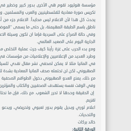
مؤسسة هوليود تقوم هي الأخرى بدور كبير وخطير في تض
تكريس صورة معادية للفلسطينيين والعرب والمسلمين، وم
يحدث كل هذا لأن الاعلام ليس محايداً. الاعلام جزء من أ
ناطق باسم الطبقة المهيمنة، بل حتى ما يسمى "الموضو
وفي حالة الصراع على السردية فإما ان تكون وسيلة الاعل
الجارية اليوم على الصعيد العالمي.
ومع بدء الحرب على غزة رأينا كيف جرت عملية التخلص م
وطرد العديد من الإعلاميين والإعلاميات من مؤسسات في ا
في المانيا مثلا لا يمكن لصحفي نشر مقال نقدي للسيا
الصهيوني، لكن لن تحتمله صحف المانيا المعادية بشدة ل
مع ذلك، يمنع العدو الصهيوني دخول الطواقم الصحفية ال
وفي الوقت نفسه يستهدف الصحفيين والكتاب والمؤثرين ف
إن الحقيقة وحدها لا تحرر الشعوب. مع ذلك، فإن ما نحت
تقزيم.
اعلام ثوري وبديل يقوم بدور تعبوي وتحريضي، ويدعو ا
والتحديات.
خالد بركات
الورقة الثانية: