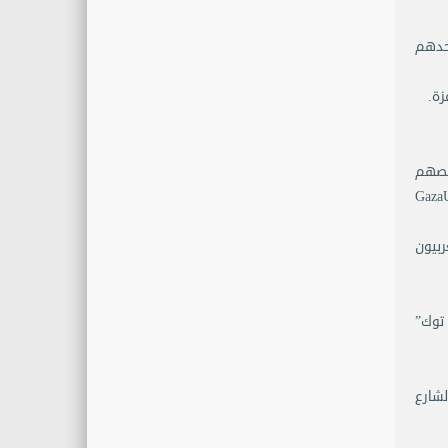
أحدهم
زة.
قصصهم
FreePal (فلسطين حرة) و #GazaUnderAttack
ربيون
 توك”
لشارع