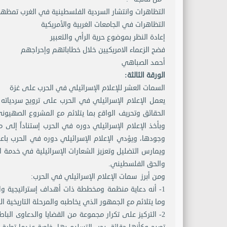
التظاهرات وانتشار السردية الفلسطينية في الغرب تمظهر 
التظاهرات في الجامعات الغربية والأمريكية
إعادة النظر بموضوع حرية الرأي والتعبير
فضح الزعماء الامريكيين خلال خطاباتهم وإحراجهم
أحمد الصباهي
الورقة الثالثة:
السمات العشر للإعلام الإسرائيلي في الحرب على غزة
يعمل الإعلام الإسرائيلي في الحرب على ترويج سرديات
الحقائق وتحريف الواقع بما يتلائم مع المشروع الصهيون
وبأخذ الإعلام الإسرائيلي دوره في الحرب إستناداً إلى 
وجودها، ويؤدي الإعلام الإسرائيلي دوره في الحرب باعت
ويمارس التضليل وتعزيز الشعارات الإسرائيلية في خدمة ا
والحق الفلسطيني.
ومن أبرز سمات الإعلام الإسرائيلي في الحرب:
1- أنه دعاية منظمة ومخططة ذات أهداف إستراتيجية وا
وما يتلائم مع الجمهور الذي يخاطبه والمرحلة التاريخية ال
2- التركيز على تكرار مجموعة من القضايا والدعاوى البا