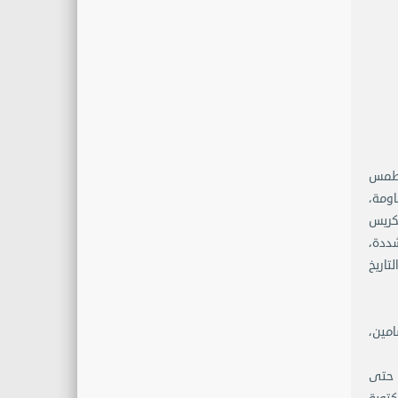
 طمس
اومة،
تكريس
شددة،
تاريخ
امين،
ن حتى