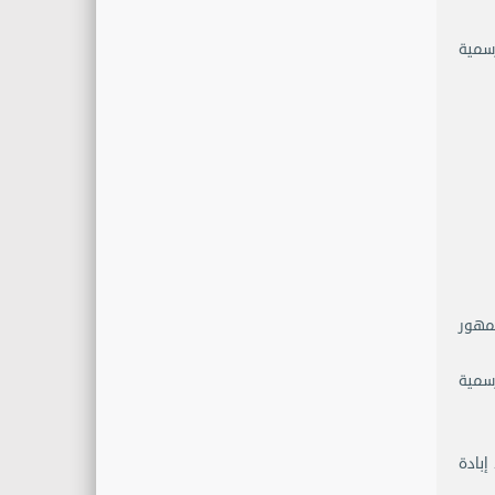
رسمية
 العسكري واالجمهور
رسمية
إبادة