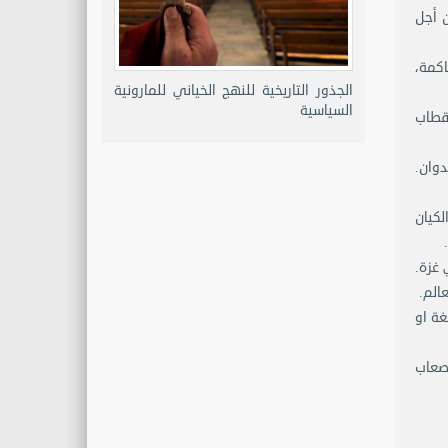
 أجل
اكمة،
الجذور التاريخية للنهج الخياني للمارونية
السياسية
تقطاب
دوان.
كيان
 غزة.
الم.
غة او
صعاب