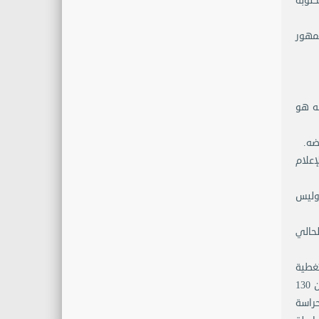
كتوبة
جمهور
له هو
إعلام
وليس
لحالي
تغطية
الإخبارية والرقابة المشددة عليها والعمل على تصوير الضحية جلاداً والقتيل قاتلاً، إضافة لاستهداف الصحافيين حيث أستشهد أكثر من 130
 حراسة