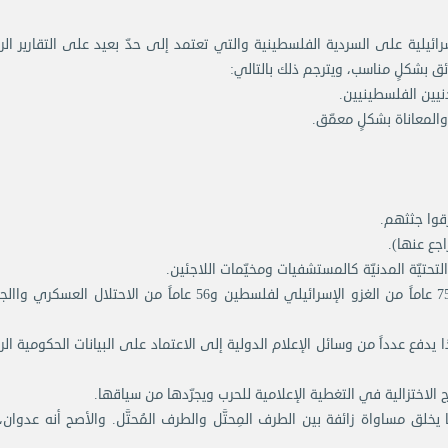
سرائيلية على السردية الفلسطينية والتي تعتمد إلى حدّ بعيد على التقارير ال
ق بشكلٍ مناسب، ويترجم ذلك بالتالي:
نيين الفلسطينيين.
لمعاناة بشكلٍ معمّق.
2- محو التأطير التاريخي الكافي تكون بحيث أغفلت عن 75 عاماً من الغزو الإسرائيلي لفلسطين و56 عاماً من الاحتلال
يدفع عدداً من وسائل الإعلام الدولية إلى الاعتماد على البيانات الحكومية ال
يخلق مساواة زائفة بين الطرف المِحتَّل والطرف المُحتَّل. والأصح أنه عدوان، 