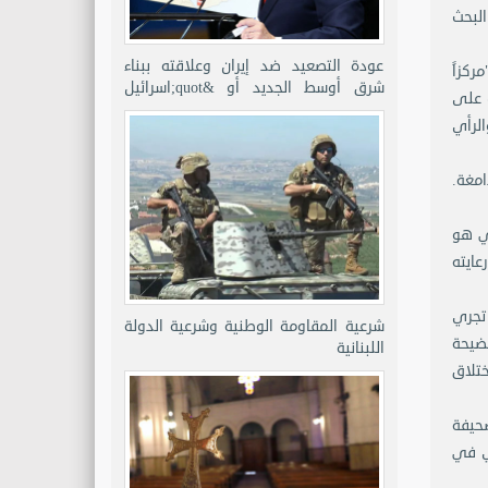
البحث
عودة التصعيد ضد إيران وعلاقته ببناء
ركزاً
شرق أوسط الجديد أو &quot;اسرائيل
ب على
الكبرى&quot;
الرأي
امغة.
بي هو
عايته
يف تجري
شرعية المقاومة الوطنية وشرعية الدولة
فضيحة
اللبنانية
ختلاق
صحيفة
ري في