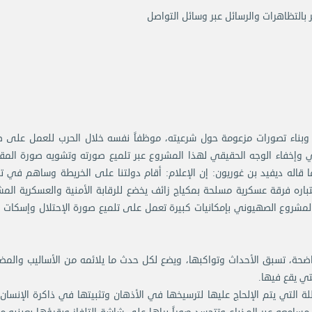
بالتظاهرات والرسائل عبر وسائل التواصل
ه وبناء تصورات مزعومة حول شرعيته، موظفاً نفسه خلال الحرب للعمل على
ي وإخفاء الوجه الحقيقي لهذا المشروع عبر تلميع صورته وتشويه صورة المق
ما قاله ديفيد بن غوريون: إن الإعلام: أقام دولتنا على الخريطة وساهم في 
باره فرقة عسكرية مسلحة بمكياج زائف يخضع للرقابة الأمنية والعسكرية الم
لمشروع الصهيوني بإمكانيات كبيرة تعمل على تلميع صورة الإحتلال وإسكات ال
ضحة، تسبق الأحداث وتواكبها، ويضع لكل حدث ما يلائمه من الأساليب والمض
تي يقع فيها.
طلة التي يتم الإلحاج عليها لترسيخها في الأذهان وتثبيتها في ذاكرة الإنسا