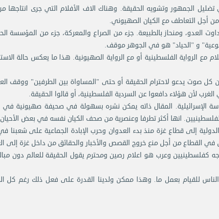
ليل الجمهور وتشويه الحقيقة. وهناك الاف الأفلام التي جرى انتاجها من
ن أجل التعاطف مع الكيان الصهيوني.
داوت العدو، ومنحاز بالطبيعة. جزء من الصراع والمعركة، جزء من المؤسسة الح
عية" و "الحياد" هو في الجوهر موقف.
ام مع الرواية الفلسطينية أو مع الرواية الصهيونية. هذا ما يعكس حالة الاس
ن كل صوت يدعو لاحترام الحقيقة أو حتى "المساواة بين الطرفين" ووقف الع
لغرب لأن هؤلاء دافعوا عن السردية الفلسطينية، أو قالوا الحقيقة.
سة الإسرائيلية. المقال ذاته يمكن نشره بسهولة في صحيفة صهيونية في ال
لفلسطينيين. انها أكثر تطرفا وعنصرية من صحف الكيان نفسه في بعض الأحيان.
دولية إلى قطاع غزة منذ بدء العدوان وحرب الإبادة الجماعية على شعبنا في
ي القطاع من أجل منع خروج القصص والأخبار والحقائق من داخل غزة إلى الع
اجه كفلسطينيين وعرب هو اعلام رصين ومحترم يقول الحقيقة للعالم دون مبال
لناس للقيام بعمل ما. وهذا ممكن ولدينا القدرة على فعل ذلك رغم كل ال