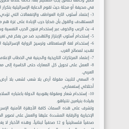
تصبح وكأنها حقائق يجب التسليم بها، خاصة عندما تطرق م
في صحيفة أو مجلة حيث تقوم الدعاية الإسرائيلية بتكرار ا
3- إعتماد أسلوب اثارة العواطف والإنفعالات التي تؤد
المستهدف والقول بأن ضحايا حرب الإبادة على غزة هم مجرد 
4- بث الرعب والخوف عبر إستخدام فنون الحرب النفسية وخلق البلبلة وإثارة الفتن.
5- إستخدام أسلوب الإبتزاز والتهديد ضد من يفكر في تغيير ودحض الرواية والدعاية الإسرائيلية.
6- إستخدام لغة الإستعطاف وترسيخ الرواية الإسرائيلية
تهديد لمصالح الغرب.
7- إعتماد المرتكزات التاريخية والدينية في الخطاب الإعلامي أكثر من المرتكزات السياسية التي تتجاهل وجود الشعب الفلسطيني على أرضه.
8- العمل على تحويل كل المعارك حتى الخاسرة إلى معارك
العربي.
9- السعي لتثبيت مقولة أرض بلا شعب لشعب بلا أرض ف
أحتلالي إستعماري.
10- إستخدام شعار ومقولة يهودية الدولة باعتباره الس
بقيادة بنيامين نتنياهو.
وتشرف على هذه السمات كافة الأجهزة الأمنية الإسرائيلي
صحفياً فلسطينياً و 12 صحفياً لبنانياً،