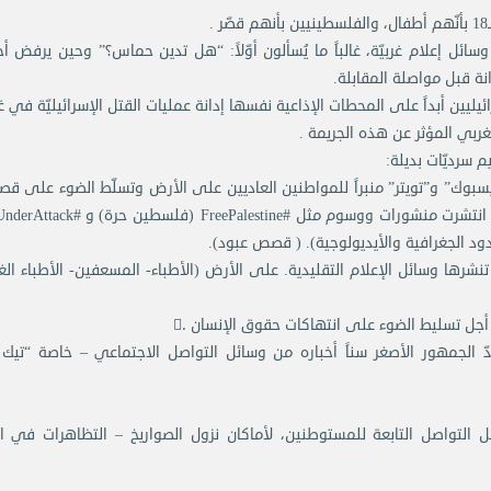
سائل إعلام غربيّة، غالباً ما يُسألون أوّلاً: “هل تدين حماس؟” وحين يرفض 
انة قبل مواصلة المقابلة.
يليين أبداً على المحطات الإذاعية نفسها إدانة عمليات القتل الإسرائيليّة في غ
فايسبوك” و”تويتر” منبراً للمواطنين العاديين على الأرض وتسلّط الضوء على 
الشخصية وصورهم وتحديثاتهم في الوقت الفعلي. وقد انتشرت منشورات ووسوم مثل #estine
ود الجغرافية والأيديولوجية). ( قصص عبود).
رها وسائل الإعلام التقليدية. على الأرض (الأطباء- المسعفين- الأطباء الغ
دّ الجمهور الأصغر سناً أخباره من وسائل التواصل الاجتماعي – خاصة “تيك
 التواصل التابعة للمستوطنين، لأماكان نزول الصواريخ – التظاهرات في ا