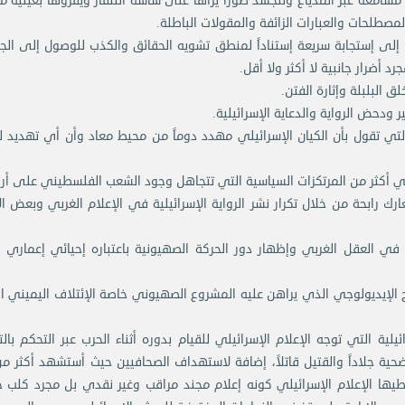
سامعه عبر المذياع وتتجسد صوراً يراها على شاشة التلفاز ويقرؤها بعينيه م
لمصطلحات والعبارات الزائفة والمقولات الباطلة.
ي إلى إستجابة سريعة إستناداً لمنطق تشويه الحقائق والكذب للوصول إلى ال
أضرار جانبية لا أكثر ولا أقل.
 التي تقول بأن الكيان الإسرائيلي مهدد دوماً من محيط معاد وأن أي تهديد 
 رابحة من خلال تكرار نشر الرواية الإسرائيلية في الإعلام الغربي وبعض ال
ي العقل الغربي وإظهار دور الحركة الصهيونية باعتباره إحيائي إعماري 
لاح الإيديولوجي الذي يراهن عليه المشروع الصهيوني خاصة الإئتلاف اليميني ا
ة التي توجه الإعلام الإسرائيلي للقيام بدوره أثناء الحرب عبر التحكم بال
 وهذه الأخبار لا يغطيها الإعلام الإسرائيلي كونه إعلام مجند مراقب وغير نقدي بل مجرد كلب