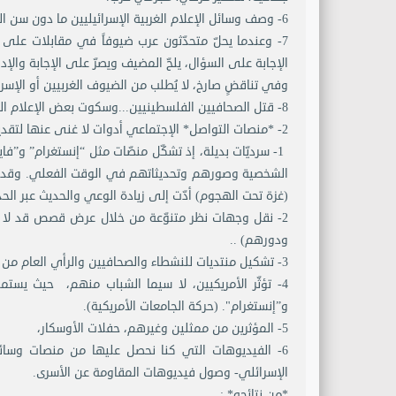
6- وصف وسائل الإعلام الغربية الإسرائيليين ما دون سن الـ18 بأنّهم أطفال، والفلسطينيين بأنهم قصّر .
7- وعندما يحلّ متحدّثون عرب ضيوفاً في مقابلات على و
الإجابة على السؤال، يلحّ المضيف ويصرّ على الإجابة والإد
وفي تناقضٍ صارخ، لا يُطلب من الضيوف الغربيين أو الإسرائ
8- قتل الصحافيين الفلسطينيين...وسكوت بعض الإعلام الغربي المؤثر عن هذه الجريمة .
2- *منصات التواصل* الإجتماعي أدوات لا غنى عنها لتقديم سرديّات بديلة:
1- سرديّات بديلة، إذ تشكّل منصّات مثل “إنستغرام” و”
(غزة تحت الهجوم) أدّت إلى زيادة الوعي والحديث عبر الحد
2- نقل وجهات نظر متنوّعة من خلال عرض قصص قد لا تنش
ودورهم) ..
3- تشكيل منتديات للنشطاء والصحافيين والرأي العام من أجل تسليط الضوء على انتهاكات حقوق الإنسان .ِ
4- تؤثّر الأمريكيين، لا سيما الشباب منهم، حيث يستم
و”إنستغرام". (حركة الجامعات الأمريكية).
5- المؤثرين من ممثلين وغيرهم، حفلات الأوسكار،
6- الفيديوهات التي كنا نحصل عليها من منصات وسائل
الإسرائلي- وصول فيديوهات المقاومة عن الأسرى.
*من نتائجه* :