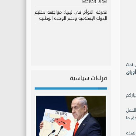
سوريا وخارجها
معركة التوأم في ليبيا: مواجهة تنظيم
الدولة الإسلامية ودعم الوحدة الوطنية
اش تحت
أوراق
قراءات سياسية
على اختياركم
الحقل
فق ما
 لهذه