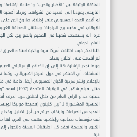
العلاقة الوثيقة بين "الأخبار والحرب" و"صناعة الإشاعة" 
التاريخي يقودنا إلى العديد من الشواهد. وتزداد أهمية ا
لو أقدم العدو الصهيوني على إطلاق صاروخ الآن على هذ
للإرهاب في مخيم برج البراجنة" وستنقل الصحافة الغربية 
غزة. انه يستهدف شعبنا في المخيم بالصواريخ، لكن الج
العام الدولي.
كلنا نذكر كيف اختلقت أمريكا فرية وكذبة امتلاك العراق 
ثم أقدمت على احتلال بغداد.
وربما تجدر الإشارة هنا إلى إن الاعلام الإسرائيلي الع
المشكلة. أي الاعلام في دول المركز الامبريالي. وكما 
بالإعلام ونشر سردية الكيان الصهيوني أيضا، خاصة في 
مثال: فيلم شهي
عملية خداع الراي العام من خلال اختلاق حرب لحرف أنظا
الجنسية المشهورة لـ "بيل كلينون (فضيحة مونيكا لوينس
العديد من الصراعات وارتكاب جرائم من أجل تضليل وخداع 
ثمة مؤسسات صحافية وإعلامية مهمة في الغرب لها مصداق
الكبرى والمهمة تفقد كل اخلاقيات المهنة وتتحول إلى 
غزة.