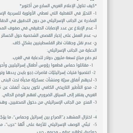
*كيف تناول الإعلام الغربي السابع من أكتوبر*
1- التحيّز في التغطية التي تعطي الأولوية للسردية الإ
الصادرة عن الجانب الإسرائيلي من دون التدقيق في الحقائ
أ- عدم الإبلاغ عن عدد الإصابات الحقيقي في صفوف المد
ب- عدم العمل على إخبار القصص الشخصية حول الخسائر وا
ج- عدم نقل وجهات نظر الفلسطينيين بشكلٍ كاف.
الدعاية من الجانب الإسرائيلي:
تم دفع مبلغ تسعة مليون دولار للدعاية في الغرب.
1- مقاتلوا حماس قطعوا رؤوس أطفال إسرائيليين وأحرقوا جثثهم.
2- اغتصبوا فتيات إسرائيليّات قاصرات.(جو بايدن رددها وتراجع عنها).
3- لديهم أنفاق سريّة ومنشآت عسكريّة مخبأة تحت البنى التحتيّة المدنيّة كالمستشفيات ومخيّمات اللاجئين.
الغربي يفتقر إلى السياق الضروري لفهم الوضع الحالي.
3- المنع من الجانب الإسرائيلي من دخول الصحفيين، وهذا 
.
4- اختزال المشهد بـ”الصراع بين إسرائيل وحماس“، ما يؤجّج الاختزالية في التغطية الإعلامية للحرب ويجرّدها من سياقها.
5- تبنّي الوصف الإسرائيلي للأزمة على أنّها “حرب”، ما 
جماعية، تطهير عرقي، مجرمي حرب.