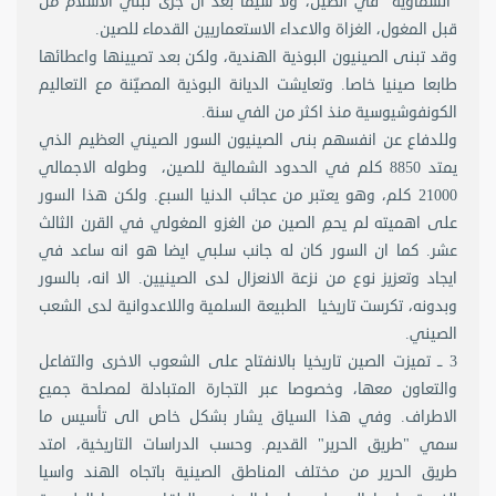
"السماوية" في الصين، ولا سيما بعد ان جرى تبني الاسلام من
قبل المغول، الغزاة والاعداء الاستعماريين القدماء للصين.
وقد تبنى الصينيون البوذية الهندية، ولكن بعد تصيينها واعطائها
طابعا صينيا خاصا. وتعايشت الديانة البوذية المصيّنة مع التعاليم
الكونفوشيوسية منذ اكثر من الفي سنة.
وللدفاع عن انفسهم بنى الصينيون السور الصيني العظيم الذي
يمتد 8850 كلم في الحدود الشمالية للصين، وطوله الاجمالي
21000 كلم، وهو يعتبر من عجائب الدنيا السبع. ولكن هذا السور
على اهميته لم يحمِ الصين من الغزو المغولي في القرن الثالث
عشر. كما ان السور كان له جانب سلبي ايضا هو انه ساعد في
ايجاد وتعزيز نوع من نزعة الانعزال لدى الصينيين. الا انه، بالسور
وبدونه، تكرست تاريخيا الطبيعة السلمية واللاعدوانية لدى الشعب
الصيني.
3 ــ تميزت الصين تاريخيا بالانفتاح على الشعوب الاخرى والتفاعل
والتعاون معها، وخصوصا عبر التجارة المتبادلة لمصلحة جميع
الاطراف. وفي هذا السياق يشار بشكل خاص الى تأسيس ما
سمي "طريق الحرير" القديم. وحسب الدراسات التاريخية، امتد
طريق الحرير من مختلف المناطق الصينية باتجاه الهند واسيا