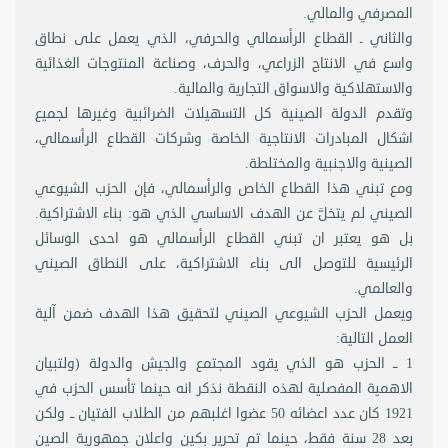
المصرفي والمالي.
والثاني ـ القطاع الرأسمالي والحرفي، الذي يعمل على نطاق
واسع في الانتاج الزراعي، والحرف، وصناعة المنتوجات الغذائية
والاستهلاكية والاسواق التجارية والمالية.
وتقدم الدولة الصينية كل التسهيلات الضرائبية وغيرها لجميع
اشكال المبادرات الانتاجية الخاصة وشركات القطاع الرأسمالي،
الصينية والاجنبية والمختلطة.
ومع تبني هذا القطاع الخاص والرأسمالي، فإن الحزب الشيوعي
الصيني لم يتخلَّ عن الهدف الاساسي الذي هو: بناء الاشتراكية.
بل هو يعتبر ان تبني القطاع الرأسمالي هو احدى الوسائل
الرئيسية للتوصل الى بناء الاشتراكية، على النطاق الصيني
والعالمي.
ويعمل الحزب الشيوعي الصيني لتحقيق هذا الهدف ضمن آلية
العمل التالية:
1 ــ الحزب هو الذي يقود المجتمع والجيش والدولة (ولتبيان
الاهمية المفصلية لهذه النقطة نذكر انه حينما تأسس الحزب في
1921 كان عدد اعضائه 50 عضوا اغلبهم من الطلاب الفتيان ــ ولكن
بعد 28 سنة فقط، حينما تم تحرير بكين واعلان جمهورية الصين