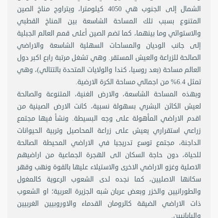
الشمال إلى الجنوب هي 4050 كيلومترا، ويتراوح مناخ الصين
المتنوع بسبب تلك المساحة الشاسعة بين المناخ القطبي
والاستوائي وما بينهما، كما تضم الصين أعلى قمم العالم الجبلية
إلى جانب الوديان والمساحات السهلية الشاسعة والاراضي
الصالحة للزراعة والعيش المستقر. وهي تشغل مرتبة رابع اكبر دول
العالم مساحة (بعد روسيا، كندا والولايات المتحدة بالتتالي)، وهي
تمثل 6.4% من اجمالي مساحة الكرة الارضية.
وبهذه المساحة الشاسعة، والارض الغنية، المتنوعة والصالحة
لعيش الكائن البشري بسهولة نسبية، كانت الارض الصينية من
اقدم الاراضي المأهولة على وجه البسيطة. ونشأ فيها مجتمع
زراعي استقراري يعيش على زراعة المحاصيل وتربية الحيوانات
الداجنة، مجتمع توسع تدريجيا في الاراضي المحيطة الصالحة
للحياة، دون حاجة السكان الى الهجرة الجماعية من اراضيهم
الاصلية وغزو الاراضي الاخرى والاستيلاء عليها بالقوة ونهب وقهر
سكانها الاصليين، كما نجده لدى الشعوب الرعوية كالمغول
والطورانيين والخزر وبعض عربان شبه الجزيرة العربية؛ او الشعوب
ذات الاراضي الضيقة كالرومان القدماء والاوروبيين الغربيين
واليابانيين.