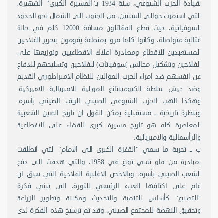
بقيادة الحزب الشيوعي، سنة 1934 بـ"المسيرة الكبرى" الشهيرة،
التي استمرت حوالى السنتين، من الجنوب الى الشمال نحو الحدود
السوفياتية، حيث قطع المقاتلون مسافة 12000 كلم في حالة
قتالية متواصلة، وكانوا كلما مروا بمنطقة يقومون بتحرير الفلاحين
المستعبدين للاقطاع ومصادرة املاك الاقطاعيين وتوزيعها على
الفلاحين وتشكيل مجالس (سوفياتات) للفلاحين وتسليحهم للدفاع
عن انفسهم ضد امراء الحرب الموالين للنظام الامبراطوري القديم
وضد جيش سلطة الكيومينتانغ الموالية للامبريالية الاميركية.
وهكذا الهب الحزب الشيوعي الصيني الريف الصيني بأسره.
وبنظرة تاريخية ــ مستقبلية يمكن القول ان تاريخ الصين الشعبية
المعاصرة كله هو تاريخ مسيرة كبرى للقضاء على الاقطاعية
والرأسمالية والامبريالية.
ب ــ تجربة ما سمي "القفزة الكبرى الى الامام" التي انطلقت
بمبادرة من ماو تسي تونغ في 1958، والتي هدفت الى دفع
الشعب الصيني بأسره، وبالاخص الاغلبية الفلاحية التي سبق ان
قام على اكتافها العبء الرئيسي للثورة، الى تبني فكرة
"التصنيع" كأساس للتنمية والتحديث ومكننة وتطوير الزراعة
وتحقيق النهضة للمجتمع الصيني. وقد تم ترسيخ هذه الفكرة لدى