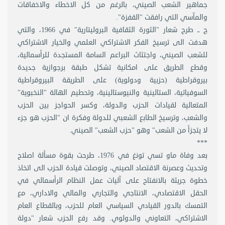
جماهير الشعب الصيني، بالرغم من كل الاخطاء والاخفاقات
والمآسي التي رافقت "القفزة".
ج ــ طرح شعار "الثورة الثقافية البروليتارية" في 1966، والتي
هدفت الى ترسيخ الفكر الاشتراكي العلمي والخيار الاشتراكي
للشعب الصيني، واجتثاث البراعم السامة المستجدة للرأسمالية،
وقطع الطريق على امكانية تشكل طبقة برجوازية جديدة
بيروقراطية (حزبية ودولوية) على الطريقة البيروقراطية
السوفياتية، الستالينية والنيوستالينية، وتحطيم الهالة "النخبوية"
المتعالية لقيادات الحزب والدولة، وكسر الحواجز بين الحزب
والشعب، وترسيخ الطابع الشعبي للدولة وفكرة ان "الحزب هو جزء
لا يتجزأ من الشعب" وهو "حزب الشعب" الصيني.
***
بعد وفاة ماو تسي تونغ في 1976، طرحت بقوة مسألة اصلاح
وتحديث وعصرنة الاقتصاد الصيني، وتوصلت قيادة الحزب الى اتخاذ
خطوة جريئة بالانفتاح على آليات عمل النظام الرأسمالي في
الحقل الاقتصادي، الانتاجي والتجاري والمالي والاداري، مع
التمسك بالدور القيادي السياسي العام للحزب، وبالقطاع العام
الاشتراكي، التعاوني والدولوي. وقد رفع الحزب شعار "دولة