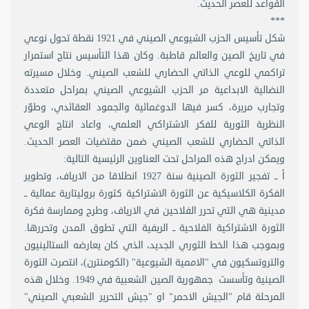
القواعد للعصر الحديث.
***
شكل تأسيس الحزب الشيوعي الصيني في 1921 نقطة تحول نوعي
في تاريخ الصين والعالم قاطبة. وكان هذا التأسيس نتاج استمرار
تراكمي للوعي الذاتي الحضاري للشعب الصيني. وخلال مسيرته
النضالية الابداعية مر الحزب الشيوعي الصيني بمراحل متعددة
وتجارب مريرة، كسر فيها الدوغمائية والجمود العقائدي، وطوّر
النظرية الثورية للفكر الاشتراكي العلمي، واعاد انتاج الوعي
الذاتي الحضاري للشعب الصيني ضمن مقتضيات العصر الحديث.
ويمكن ادراج هذه المراحل تحت العناوين الرئيسية التالية:
أ ــ تفجير الثورة الصينية سنة 1927 انطلاقا من الارياف، وتطوير
الفكرة الكلاسيكية عن الثورة الاشتراكية كثورة بروليتارية عمالية ــ
مدينية هي التي تحرر الفلاحين في الارياف، وطرح وممارسة فكرة
الثورة الاشتراكية الفلاحية ــ الريفية التي تطوق المدن وتحررها.
وبموجب هذا الخط الثوري الجديد، الذي كان يعارضه الستالينيون
والتروتسكيون في "الاممية الشيوعية" (الكومنترن)، انتصرت الثورة
الصينية وتأسست جمهورية الصين الشعبية في 1949. وخلال هذه
المرحلة قام "الجيش الاحمر" او "جيش التحرير الشعبي الصيني"