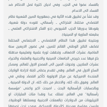
بالفساد عضوا في الحزب. وفي احيان كثيرة تصل الاحكام ضد
الفساد الى الاعدام.
وقد نشأ عن تطبيق هذه الآلية في جمهورية الصين الشعبية نظام
اقتصادي مختلط، اشتراكي ــ رأسمالي، تقوده دولة شعبية،
يقودها بدورها الحزب الشيوعي (ذو الفكر الاشتراكي العلمي ــ
بطبعته الماوية او الصينية).
وبنتيجة تطبيق هذا النظام الاقتصادي ــ الاجتماعي المختلط
تضاعف الناتج الوطني القائم للصين، في غضون الاربعين سنة
الماضية، عشرات الاضعاف، وتحققت ثورة علمية وتعليمية مذهلة
بلغ فيها عدد خريجي الجامعات الصينية والاجنبية والعلماء والخبراء
عشرات الملايين، وتحولت الصين الى المصنع الاول للعالم، ومصدّر
السلع الاول في العالم، وهي تتقدم بخطى ثابتة لازاحة الولايات
المتحدة الاميركية عن مركز الاولوية كأكبر اقتصاد وطني في
العالم. وفوق ذلك كله، والاخطر من ذلك كله، ان الدولة الصينية ــ
وبالحسابات الرأسمالية البحت ــ اصبحت اكبر واغنى "مؤسسة
رأسمالية" في العالم، تمتلك عدا ونقدا مئات المليارات او
التريليونات من الدولارات (بالعملات الاجنبية وبعملتها الوطنية)،
وليست مفلسة ومدينة كالدولة الاميركية، ويوجد تحت تصرفها