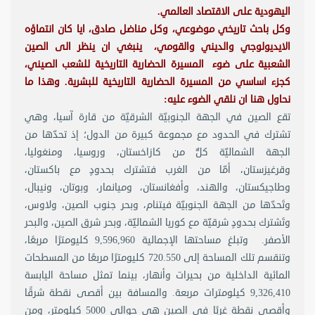
اليهودية على الاقتصاد العالمي.
وكل باحث تاريخي موضوعي، وكل مناضل صادق، ايا كان انتماؤه
الايديولوجي والديني والقومي، ينبغي ان ينظر الى الصين
الشعبية على ضوء المسيرة الحضارية التاريخية للشعب الصيني،
كجزء اساسي من المسيرة الحضارية التاريخية للبشرية. وهذا ما
نحاول هنا ان نلقي الضوء عليه:
تقع الصين في الجهة الجنوبيّة الشرقيّة من قارة آسيا، وهي
تشترك في الحدود مع مجموعة كبيرة من الدول؛ إذ تحدّها من
الجهة الشماليّة كلٌّ من كازاخستان، وروسيا، ومنغوليا،
وقرغيزستان، أمّا من الغرب فتشترك بحدودٍ مع باكستان،
وطاجيكستان، والهند، وأفغانستان، وميانمار، وبوتان، ونيبال،
وتَحدّها من الجهة الجنوبيّة فيتنام، وبحر جنوب الصين، ولاوس،
وتَشترك بحدودٍ شرقيّة مع كوريا الشماليّة، وبحر شرق الصين، والبحر
الأصفر. وتبلغ مساحتها الإجمالية 9,596,960 كليومترًا مربعًا،
وتنقسم تلك المساحة إلى 720.550 كليومترًا مربعًا من المسطحات
المائية الداخلية من بحيرات وأنهار، بينما تمثل مساحة اليابسة
9,326,410 كيلومترات مربعة. والمسافة بين أقصى نقطة شرقًا
وأقصى نقطة غربًا في الصين هي حوالي 5000 كيلومتر، ومن