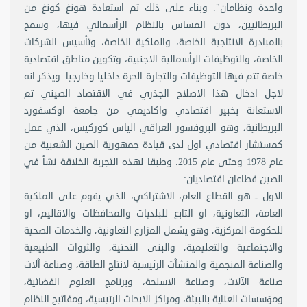
واحدة ونظامان". وبناء على ذلك تم استعادة هونغ كونغ من
البريطانيين، دون المساس بالنظام الرأسمالي فيها، وسمح
بالمبادرة الانتاجية الخاصة، والملكية الخاصة، وتأسيس الشركات
الخاصة، والتوظيفات الرأسمالية الاجنبية، وتكوين مناطق اقتصادية
خاصة تتم فيها التوظيفات والتجارة الحرة داخليا وخارجيا. ويذكر انه
لاجل ادخال هذا الاصلاح الجذري في الاقتصاد الصيني تم
الاستعانة بخبير اقتصادي واكاديمي من جامعة اوكسفورد
البريطانية، وهو البروفسور العراقي الياس كوركيس، الذي عمل
كمستشار اقتصادي اول لدى قيادة جمهورية الصين الشعبية من
عام 1978 وحتى عام 2015. وطبقا لهذه التجربة الخلاقة نشأ في
الصين قطاعان اقتصاديان:
الاول ــ هو القطاع العام، الاشتراكي، الذي يقوم على الملكية
العامة، التعاونية، او التابع للبلديات والمحافظات والاقاليم، او
للحكومة المركزية، وهو يشمل المزارع التعاونية، والخدمات الصحية
والاجتماعية والتعليمية، والبنى التحتية، والثروات الطبيعية
والصناعة المنجمية والمنشآت الرئيسية لانتاج الطاقة، وصناعة آلات
صناعة الآلات، وصناعة الاسلحة، وبرنامج العلوم الفضائية،
ومؤسسات العناية بالبيئة، ومراكز الابحاث الرئيسية، ومفاتيح النظام