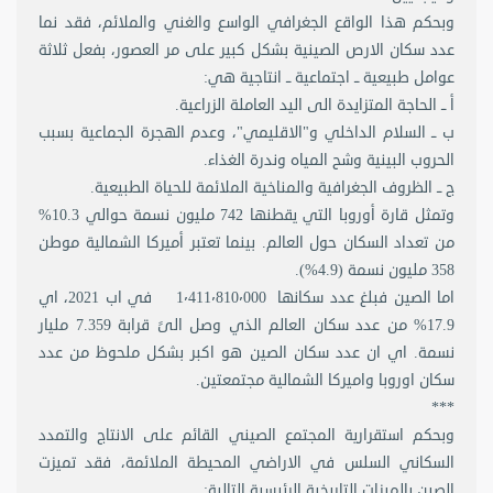
وبحكم هذا الواقع الجغرافي الواسع والغني والملائم، فقد نما
عدد سكان الارص الصينية بشكل كبير على مر العصور، بفعل ثلاثة
عوامل طبيعية ــ اجتماعية ــ انتاجية هي:
أ ــ الحاجة المتزايدة الى اليد العاملة الزراعية.
ب ــ السلام الداخلي و"الاقليمي"، وعدم الهجرة الجماعية بسبب
الحروب البينية وشح المياه وندرة الغذاء.
ج ــ الظروف الجغرافية والمناخية الملائمة للحياة الطبيعية.
وتمثل قارة أوروبا التي يقطنها 742 مليون نسمة حوالي 10.3%
من تعداد السكان حول العالم. بينما تعتبر أميركا الشمالية موطن
358 مليون نسمة (4.9%).
اما الصين فبلغ عدد سكانها 1٬411٬810٬000 في اب 2021، اي
17.9% من عدد سكان العالم الذي وصل الىً قرابة 7.359 مليار
نسمة. اي ان عدد سكان الصين هو اكبر بشكل ملحوظ من عدد
سكان اوروبا واميركا الشمالية مجتمعتين.
***
وبحكم استقرارية المجتمع الصيني القائم على الانتاج والتمدد
السكاني السلس في الاراضي المحيطة الملائمة، فقد تميزت
الصين بالميزات التاريخية الرئيسية التالية: