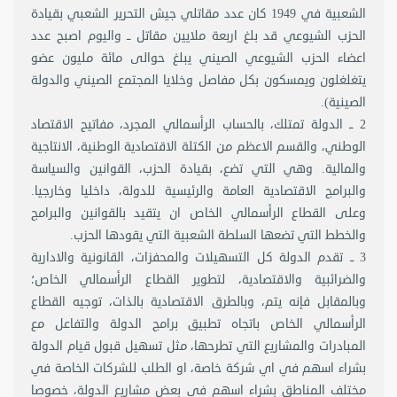
الشعبية في 1949 كان عدد مقاتلي جيش التحرير الشعبي بقيادة
الحزب الشيوعي قد بلغ اربعة ملايين مقاتل ــ واليوم اصبح عدد
اعضاء الحزب الشيوعي الصيني يبلغ حوالى مائة مليون عضو
يتغلغلون ويمسكون بكل مفاصل وخلايا المجتمع الصيني والدولة
الصينية).
2 ــ الدولة تمتلك، بالحساب الرأسمالي المجرد، مفاتيح الاقتصاد
الوطني، والقسم الاعظم من الكتلة الاقتصادية الوطنية، الانتاجية
والمالية. وهي التي تضع، بقيادة الحزب، القوانين والسياسة
والبرامج الاقتصادية العامة والرئيسية للدولة، داخليا وخارجيا.
وعلى القطاع الرأسمالي الخاص ان يتقيد بالقوانين والبرامج
والخطط التي تضعها السلطة الشعبية التي يقودها الحزب.
3 ــ تقدم الدولة كل التسهيلات والمحفزات، القانونية والادارية
والضرائبية والاقتصادية، لتطوير القطاع الرأسمالي الخاص؛
وبالمقابل فإنه يتم، وبالطرق الاقتصادية بالذات، توجيه القطاع
الرأسمالي الخاص باتجاه تطبيق برامج الدولة والتفاعل مع
المبادرات والمشاريع التي تطرحها، مثل تسهيل قبول قيام الدولة
بشراء اسهم في اي شركة خاصة، او الطلب للشركات الخاصة في
مختلف المناطق بشراء اسهم في بعض مشاريع الدولة، خصوصا