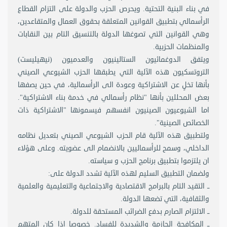
في بناء البنية التحتية. ويحرص الحزب والدولة على التزام القطاع
الرأسمالي بتطبيق القوانين المتعلقة بحقوق العمال والمتقاعدين،
وهي القوانين التي تصوغها الدولة بالتنسيق التام بين النقابات
والمنظمات الحزبية.
ويتفق الدوغمائيون الستالينيون والعدميون (نيهيليست)
التروتسكيون هذه الآلية التي يطبقها الحزب الشيوعي الصيني
بأنها تخلٍ عن الاشتراكية وعودة الى الرأسمالية، في حين يصفها
بعض المحللين بأنها "نظام رأسمالي في خدمة بناء الاشتراكية".
اما الشيوعيون الصينيون انفسهم فيسمونها "الاشتراكية ذات
الخصائص الصينية".
ولتطبيق هذه الآلية قام الحزب الشيوعي الصيني بتعديل نظامه
الداخلي، وسمح للرأسماليين بالانضمام الى عضويته. وعلى هؤلاء
ان يلتزموا بتطبيق برنامج الحزب و سياسته.
ولضمان التطبيق السليم لهذه الآلية تشدد الدولة على:
ــ التقيد التام بالبرامج الاقتصادية والاجتماعية والتعليمية والعلمية
والثقافية، التي تضعها الدولة.
ــ الالتزام الصارم بدفع الضرائب المستحقة للدولة.
ــ المكافحة الحازمة والشديدة للفساد. خصوصا اذا كان المتهم