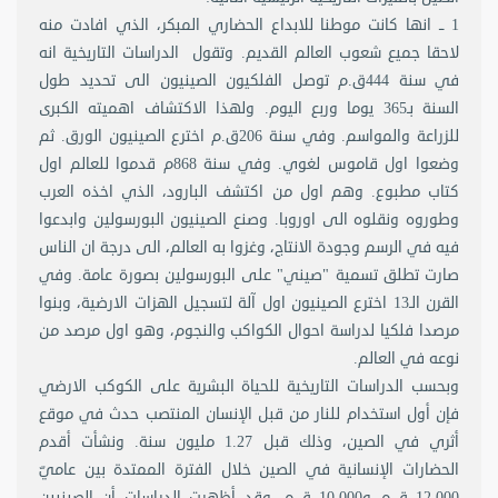
1 ــ انها كانت موطنا للابداع الحضاري المبكر، الذي افادت منه
لاحقا جميع شعوب العالم القديم. وتقول الدراسات التاريخية انه
في سنة 444ق.م توصل الفلكيون الصينيون الى تحديد طول
السنة بـ365 يوما وربع اليوم. ولهذا الاكتشاف اهميته الكبرى
للزراعة والمواسم. وفي سنة 206ق.م اخترع الصينيون الورق. ثم
وضعوا اول قاموس لغوي. وفي سنة 868م قدموا للعالم اول
كتاب مطبوع. وهم اول من اكتشف البارود، الذي اخذه العرب
وطوروه ونقلوه الى اوروبا. وصنع الصينيون البورسولين وابدعوا
فيه في الرسم وجودة الانتاج، وغزوا به العالم، الى درجة ان الناس
صارت تطلق تسمية "صيني" على البورسولين بصورة عامة. وفي
القرن الـ13 اخترع الصينيون اول آلة لتسجيل الهزات الارضية، وبنوا
مرصدا فلكيا لدراسة احوال الكواكب والنجوم، وهو اول مرصد من
نوعه في العالم.
وبحسب الدراسات التاريخية للحياة البشرية على الكوكب الارضي
فإن أول استخدام للنار من قبل الإنسان المنتصب حدث في موقع
أثري في الصين، وذلك قبل 1.27 مليون سنة. ونشأت أقدم
الحضارات الإنسانية في الصين خلال الفترة الممتدة بين عاميّ
12,000 ق.م و10,000 ق.م، وقد أظهرت الدراسات أن الصينيين