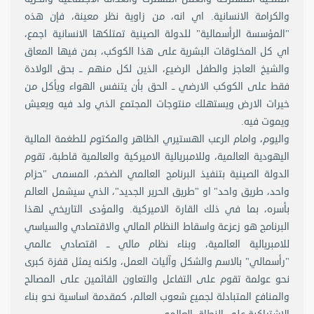
والكرامة الانسانية. اي انه، من زاوية نظر معينة، فإن هذه
"المؤسسة الرأسمالية" للدولة الصينية تمتلكها الانسانية اجمع،
اي كل المخلوقات البشرية على هذا الكوكب، بمن فيها المعاق
والشيخ العاجز والطفل الرضيع، الذين لكل منهم ــ بحق الولادة
فقط على الكوكب الارضي ــ الحق بأن يتنفس الهواء ويأكل من
خيرات الارض ويستهلك منتوجات المجتمع الذي ولد فيه ويعيش
ويموت فيه.
واليوم، وامام الرعب الهستيري الظاهر والمكتوم للطغمة المالية
اليهودية العالمية، وللامبريالية الاميركية والعالمية قاطبة، تقوم
الدولة الصينية بتنفيذ البرنامج العالمي الضخم، المسمى "حزام
واحد، طريق واحد" او "طريق الحرير الجديد"، الذي سيشمل العالم
بأسره، بما في ذلك القارة الاميركية. والمؤدى التاريخي لهذا
البرنامج هو زعزعة واسقاط النظام المالي والاقتصادي والسياسي
للامبريالية العالمية، وبناء نظام مالي ــ اقتصادي عالمي
"رأسمالي" بالاسم والشكل وآليات العمل، ولكنه يمثل قفزة كبرى
نحو عولمة تقوم على التفاعل والتعاون القائمين على المصالح
والمنافع المتبادلة لجميع شعوب العالم، كمقدمة اساسية نحو بناء