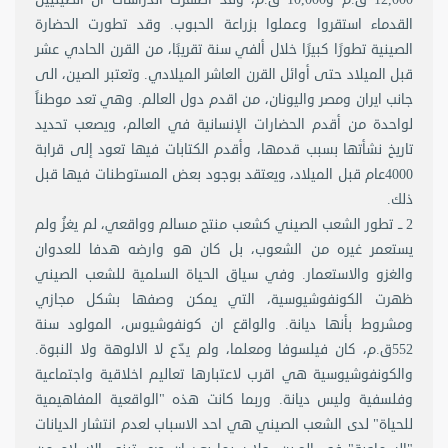
القدماء استقروا وعملوا بزراعة الحبوب. وقد تطورت الحضارة
الصينية تطورًا كبيرًا خلال ألفي سنة تقريبًا، من القرن الحادي عشر
قبل الميلاد حتى أوائل القرن العاشر الميلادي. وتعتبر الصين، الى
جانب ايران ومصر واليونان، من اقدم دول العالم. وهي تعد موطناً
لواحدة من أقدم الحضارات الإنسانية في العالم، ويصعب تحديد
تاريخ نشأتها بسبب قدمها، وأقدم الكتابات فيها تعود إلى قرابة
4000عام قبل الميلاد، ويعتقد بوجود بعض المستوطنات فيها قبل
ذلك.
2 ــ تطور الشعب الصيني كشعب منتج مسالم وواقعي، لم يغزُ ولم
يستعمر غيره من الشعوب، بل كان هو وارضه هدفا للعدوان
والغزو والاستعمار. وفي سياق الحياة السلمية للشعب الصيني
ظهرت الكونفوشيوسية، التي يمكن وصفها بشكل مجازي
ومشروط بأنها ديانة. والواقع ان كونفوشيوس، المولود سنة
552ق.م، كان فيلسوفا ومعلما، ولم يدّع لا الالوهة ولا النبوة.
والكونفوشيوسية هي اقرب لاعتبارها تعاليم اخلاقية واجتماعية
وفلسفية وليس ديانة. وربما كانت هذه "الواقعية المفاهيمية
للحياة" لدى الشعب الصيني هي احد الاسباب لعدم انتشار الديانات