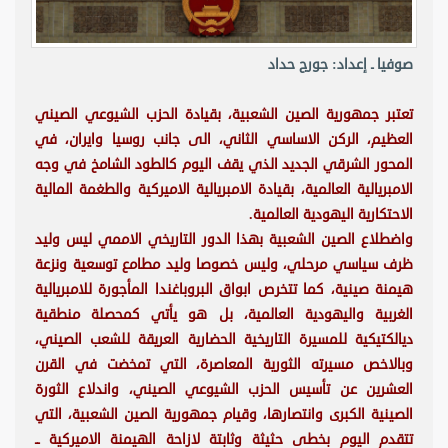
صوفيا ـ إعداد: جورج حداد
تعتبر جمهورية الصين الشعبية، بقيادة الحزب الشيوعي الصيني
العظيم، الركن الاساسي الثاني، الى جانب روسيا وايران، في
المحور الشرقي الجديد الذي يقف اليوم كالطود الشامخ في وجه
الامبريالية العالمية، بقيادة الامبريالية الاميركية والطغمة المالية
الاحتكارية اليهودية العالمية.
واضطلاع الصين الشعبية بهذا الدور التاريخي الاممي ليس وليد
ظرف سياسي مرحلي، وليس خصوصا وليد مطامع توسعية ونزعة
هيمنة صينية، كما تتخرص ابواق البروباغندا المأجورة للامبريالية
الغربية واليهودية العالمية، بل هو يأتي كمحصلة منطقية
ديالكتيكية للمسيرة التاريخية الحضارية العريقة للشعب الصيني،
وبالاخص مسيرته الثورية المعاصرة، التي تمخضت في القرن
العشرين عن تأسيس الحزب الشيوعي الصيني، واندلاع الثورة
الصينية الكبرى وانتصارها، وقيام جمهورية الصين الشعبية، التي
تتقدم اليوم بخطى حثيثة وثابتة لازاحة الهيمنة الاميركية ــ