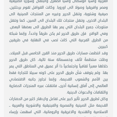
الغربية واسيا الوسطى واسيا الصغرى والبلقان وسوريا الطبيعية
ومصر وافريقيا وصولا الى اوروبا. وكانت القوافل تقوم برحلتين،
صيفية وشتوية، وتنقل الحرير وغيره من المنتجات الصينية الى
البلدان الاخرى، وتنقل منتجات تلك البلدان الى الصين، كما وتنقل
منتوجات جميع البلدان التي يمر بها الطريق الى بعضها البعض.
وفي الواقع فإن طريق الحرير لم يكن طريقاً واحداً، وإنما شبكة
من الطرق الفرعية التي كانت تصب في النهاية في طريقين
كبيرين.
وقد انتظمت مسارات طريق الحرير منذ القرن الخامس قبل الميلاد،
وظلت منتظمةً لألف وخمسمائة سنة تالية، كان طريق الحرير
خلالها معبراً ثقافياً واجتماعياً ذا أثر عميق في المناطق التي يمر
بها. ولم يتوقف شأن طريق الحرير على كونه سبيلا للتجارة فقط
بين الأمم والشعوب القديمة، وإنما تجاوز جانبه الاقتصادي
العالمي إلى آفاق إنسانية أخرى، فانتقلت عبره المنجزات الحضارية
والثقافات والدعوات الدينية.
وكان لطريق الحرير تأثير كبير على تفاعل وازدهار كثير من الحضارات
القديمة مثل الصينية والمصرية والفينيقية والاشورية والعربية ــ
الاسلامية والهندية والاغريقية والرومانية، التي اسهمت بإرساء