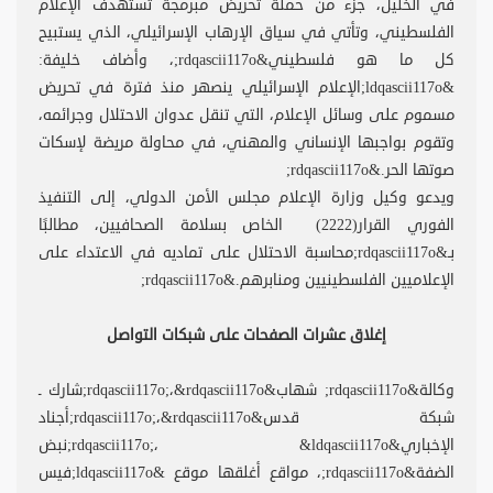
في الخليل، جزء من حملة تحريض مبرمجة تستهدف الإعلام
الفلسطيني، وتأتي في سياق الإرهاب الإسرائيلي، الذي يستبيح
كل ما هو فلسطيني&rdqascii117o;، وأضاف خليفة:
&ldqascii117o;الإعلام الإسرائيلي ينصهر منذ فترة في تحريض
مسموم على وسائل الإعلام، التي تنقل عدوان الاحتلال وجرائمه،
وتقوم بواجبها الإنساني والمهني، في محاولة مريضة لإسكات
صوتها الحر.&rdqascii117o;
ويدعو وكيل وزارة الإعلام مجلس الأمن الدولي، إلى التنفيذ
الفوري القرار(2222) الخاص بسلامة الصحافيين، مطالبًا
بـ&rdqascii117o;محاسبة الاحتلال على تماديه في الاعتداء على
الإعلاميين الفلسطينيين ومنابرهم.&rdqascii117o;
إغلاق عشرات الصفحات على شبكات التواصل
وكالة&rdqascii117o; شهاب&rdqascii117o;،&rdqascii117o;شارك ـ
شبكة قدس&rdqascii117o;،&rdqascii117o;أجناد
الإخباري&rdqascii117o;، &ldqascii117o;نبض
الضفة&rdqascii117o;، مواقع أغلقها موقع &ldqascii117o;فيس