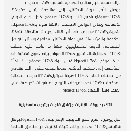
بإزالة صفحة أخبار شهاب المعادية للسامية.&rdqascii117o;
ووصل الأمر بدولة الاحتلال، إلى مهاجمة رئيس حكومتها
&ldqascii117o;بنيامين نتنياهو&rdqascii117o;، خلال الأيام الأولى
للانتفاضة وسائل التواصل الاجتماعي لأنها تقوم بـ&rdqascii117o;
التحريض&rdqascii117o;، كما أن هناك إجراءات متلاحقة تتخذها
الحكومة والمؤسسات في دولة الاحتلال لمحاصرة وسائل التواصل
الاجتماعي التابعة لفلسطينيين، منها ما قامت عليه منظمة
&ldqascii117o;هناك قانون&rdqascii117o; برفع دعوى قضائية ضد
إدارة موقع &ldqascii117o;فيس بوك&rdqascii117o;، إذ لجأت
المؤسسة إلى محكمة أمريكية، بعدما جمعت عشرين ألف يهودي
من مختلف أنحاء &ldqascii117o;إسرائيل&rdqascii117o; لمطالبة
المحكمة بـ&rdqascii117o;وقف الترويج لمنشورات تحريضية على
العنف وقتل اليهود.&rdqascii117o;
التهديد بوقف الإنترنت وإغلاق قنوات يوتيوب فلسطينية
قبل يومين، اقترح عضو الكابينيت الإسرائيلي &ldqascii117o;يوفال
شتاينتس&rdqascii117o; وقف شبكة الإنترنت عن مناطق السلطة