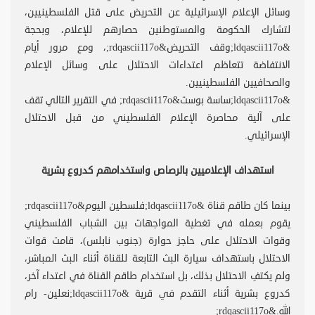
وسائل الإعلام الإسرائيلية عن التحريض على قتل الفلسطينيين،
لتشارك الحكومة والمستوطنين حصارهم للإعلام، وبحجة
&ldqascii117o;وقف التحريض&rdqascii117o;، ومع مرور أيام
الانتفاضة تتعاظم اعتداءات الاحتلال على وسائل الإعلام
والصحافيين الفلسطينيين.
&ldqascii117o;ساسة بوست&rdqascii117o; في التقرير التالي تقف
على آلية محاصرة الإعلام الفلسطيني من قبل الاحتلال
الإسرائيلي.
استهداف الإعلاميين بالرصاص واستخدامهم كدروع بشرية
بينما كان طاقم قناة &ldqascii117o;فلسطين اليوم&rdqascii117o;
يقوم بعمله في تغطية المواجهات بين الشباب الفلسطيني
وقوات الاحتلال على حاجز حوارة (جنوب نابلس)، قامت قوات
الاحتلال باستهداف سيارة البث التابعة للقناة أثناء البث المباشر،
ولم يكتفِ الاحتلال بذلك، بل استخدام طاقم القناة في اعتداء آخر،
كدروع بشرية أثناء التقدم في قرية &ldqascii117o;نعلين- رام
الله.&rdqascii117o;