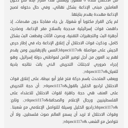
من الاحتلال لمدة 6 شهور، ويشمل هذا القرار أيضا منع دخول
العاملين مبنى الإذاعة بشكل نهائي، وفي حال دخوله تصبح
الإذاعة مهددة بهدم بنايتها.
لم يكن القرار مكتوبا أو شفويًا، بل جاء مفاجئا دون مقدمات، إذ
داهمت قوات إسرائيلية مدججة بالسلاح مقر الإذاعة، وصادرت
أجهزة البث والتجهيزات التقنية، ودمرت الأثاث وقطعت البث بشكل
كامل، وذكرت قوات الاحتلال أن إغلاق الإذاعة جاء في إطار حرص
الجيش على مواصلة &ldqascii117o;المس بالإرهابيين ومن يقدم
لهم يد العون من أجل توفير الأمن لمواطني دولة إسرائيل، وهو
إجراء ضروري لاجتثاث التحريض الذي باتت نتائجه بادية
للعيان&rdqascii117o;.
ويعقب المتحدث باسم حركة فتح فايز أبو عيطة، على إغلاق قوات
الاحتلال لراديو الخليل بالقول&rdqascii117o; :أن حجة التحريض
على العنف هي حجة جاهزة لقوات الاحتلال للاعتداء على
الفلسطينيين ورجال الإعلام والصحافة&rdqascii117o;، وتابع:
&ldqascii117o;راديو الخليل وسيلة للتواصل الإعلامي مع شعبنا..
وقوات الاحتلال لا تريد أن يسمع العالم صوت فلسطين، ولا أن
نتواصل مع الشعب.&rdqascii117o;