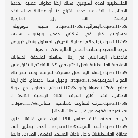
الفلسطينية لمدة أسبوعين، هناك أيضًا خطوات عملية اتخذها
الاحتلال، لا تقف عند حدود اقتراح هنا أو مطالبة هناك، فقد
اجتمعت نائب وزير الخارجية
&ldqascii117o;الإسرائيلي&rdqascii117o; تسيبي حوتوبيلي
بمسئولين كبار في شركتي جوجل ويوتيوب، بهدف
&ldqascii117o;تجنيدهم لمحاربة التحريض المسئول بشكل كبير عن
موجة التصعيد بانتفاضة القدس الحالية.&rdqascii117o;
فالاحتلال الإسرائيلي في إطار سياسته لملاحقة الحسابات
الإعلامية الفلسطينية يفعل الكثير، في هذا اللقاء تم الاتفاق على
&ldqascii117o;إنشاء آلية عمل مشتركة لمراقبة ومنع نشر تلك
المواد التحريضية&rdqascii117o;، وقبيل هذا الاجتماع، كان أيضًا
موقع &ldqascii117o;يوتيوب&rdqascii117o; متعاون مع دولة
الاحتلال، فقد أغلق الموقع القناة الرسمية التابعة لـ
&ldqascii117o;حركة المقاومة الإسلامية – حماس&rdqascii117o;،
بعد تعرضه لضغوط من قبل سلطات الاحتلال.
كل ما فعلته قناة حماس أنها نشرت على قناتها كليب
&ldqascii117o;أخت المرجلة&rdqascii117o;، الذي يتطرق إلى
معاناة الفلسطينيات داخل باحات المسجد الأقصى المبارك، وأيضا