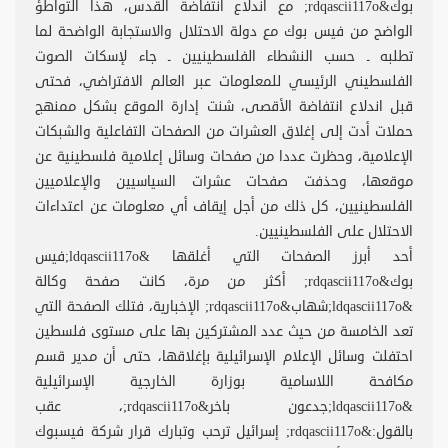
بوك&rdqascii117o; مع اندلاع انتفاضة القدس، هذا التواطؤ
الواضح من فيس بوك مع دولة الاحتلال والاستجابة الواضحة لما
تطلبه ـ حسب النشطاء الفلسطينيين ـ جاء لإسكات الصوت
الفلسطيني الرئيسي للمعلومات عبر العالم الافتراضي، فحتى
قبل اندلاع انتفاضة الأقصى، شنت إدارة الموقع بشكل ممنهج
حملات أدت إلى إغلاق العشرات من الصفحات التفاعلية والشبكات
الإعلامية، وحظرت عددا من صفحات وسائل إعلامية فلسطينية عن
موقعها، وحذفت صفحات عشرات السياسيين والإعلاميين
الفلسطينيين، كل ذلك من أجل إيقاف أي معلومات عن اعتداءات
الاحتلال على الفلسطينيين.
أحد أبرز الصفحات التي أغلقها &ldqascii117o;فيس
بوك&rdqascii117o; أكثر من مرة، كانت صفحة وكالة
&ldqascii117o;شهاب&rdqascii117o; الإخبارية، فتلك الصفحة التي
تعد الخامسة من حيث عدد المشتركين بها على مستوى فلسطين
احتفلت وسائل الإعلام الإسرائيلية بإغلاقها، حتى أن مدير قسم
مكافحة اللاسامية بوزارة الخارجية الإسرائيلية
&ldqascii117o;جدعون باخر&rdqascii117o;، عقب
بالقول:&rdqascii117o; إسرائيل ترحب وتبارك قرار شركة فيسبوك