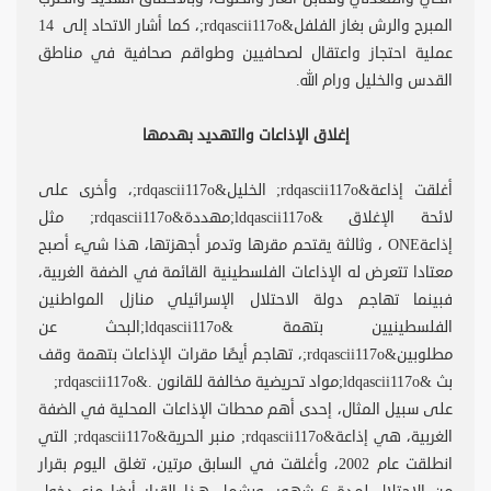
المبرح والرش بغاز الفلفل&rdqascii117o;، كما أشار الاتحاد إلى 14
عملية احتجاز واعتقال لصحافيين وطواقم صحافية في مناطق
القدس والخليل ورام الله.
إغلاق الإذاعات والتهديد بهدمها
أغلقت إذاعة&rdqascii117o; الخليل&rdqascii117o;، وأخرى على
لائحة الإغلاق &ldqascii117o;مهددة&rdqascii117o; مثل
إذاعةONE ، وثالثة يقتحم مقرها وتدمر أجهزتها، هذا شيء أصبح
معتادا تتعرض له الإذاعات الفلسطينية القائمة في الضفة الغربية،
فبينما تهاجم دولة الاحتلال الإسرائيلي منازل المواطنين
الفلسطينيين بتهمة &ldqascii117o;البحث عن
مطلوبين&rdqascii117o;، تهاجم أيضًا مقرات الإذاعات بتهمة وقف
بث &ldqascii117o;مواد تحريضية مخالفة للقانون .&rdqascii117o;
على سبيل المثال، إحدى أهم محطات الإذاعات المحلية في الضفة
الغربية، هي إذاعة&rdqascii117o; منبر الحرية&rdqascii117o; التي
انطلقت عام 2002، وأغلقت في السابق مرتين، تغلق اليوم بقرار