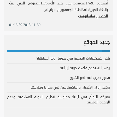
أنشودة &ldqascii117o;نحن جند الله&rdqascii117o; الذي يبث
باللغة العبرية لمخاطبة الجمهور الإسرائيلي.
المصدر: ساسابوست
2015-11-30 01:16:59
جديد الموقع
تأخر الاستثمارات الصينية في سوريا، وما أسبابها؟
روسيا تستخدم قاعدة جوية إيرانية
محور «حزب الله» نحو الخليج
وكلاء إيران الأفغان والباكستانيين في سوريا وخارجها
معركة التوأم في ليبيا: مواجهة تنظيم الدولة الإسلامية ودعم
الوحدة الوطنية