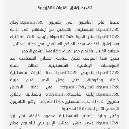
تهديد بإغلاق القنوات التلفزيونية
عندما قام العاملون في تلفزيون &ldqascii117o;وطن
&ldqascii117o;الفلسطيني بالتضامن مع زملائهم في إذاعة
&ldqascii117o;منبر الحرية &ldqascii117o;وتوحيد البث المشترك
بعد إغلاق الإذاعة، هدد الحاكم العسكري في دولة الاحتلال ـ
منطقة الخليل ـ باقتحام مقر القناة، وإغلاقها بالشمع الأحمر!
يندرج هذا الموقف ضمن سياسة الاحتلال المتصاعدة ضد
المؤسسات الإعلامية الفلسطينية، فطالت حملة
&ldqascii117o;التحريض &ldqascii117o;عدة قنوات فلسطينية
خاصة وحكومية، حتى وصل الأمر لقيام وزيرة
&ldqascii117o;العدل&rdqascii117o; في دولة الاحتلال
&ldqascii117o;إيليت شاكيد&rdqascii117o; بالمطالبة بإغلاق
تلفزيون &ldqascii117o;فلسطين&rdqascii117o;، وهو التلفزيون
الرسمي التابع للسلطة الفلسطينية.
وكيل وزارة الإعلام الفلسطينية محمود خليفة، قال إن:
&ldqascii117o;تهديد جيش الاحتلال الإسرائيلي لتلفزيون وطن