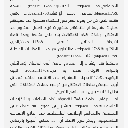
الاجتماعي&rdqascii117o; الفيسبوك&rdqascii117o; بتهمة
&ldqascii117o;التحريض ودعم الإرهاب&rdqascii117o;، وهي
تهمة تلحق كل من يقوم بنشر صور لشهداء سقطوا بعد تنفيذهم
عمليات مقاومة أو لكتابتهم منشورات تؤيد العمل المقاوم ضد
الاحتلال. ونفذت هذه الاعتقالات بناء على متابعة وحدة تابعة
لشرطة الاحتلال تسمى &ldqascii117o;الحرب
الإلكترونية&rdqascii117o;، وبالتعاون مع جهاز المخابرات الداخلية
&ldqascii117o;الشاباك&rdqascii117o;.
ويمكننا هنا الإشارة إلى مشروع قانون أقره البرلمان الإسرائيلي
بالقراءة الأولى تقدم به حزب&rdqascii117o; البيت
اليهودي&rdqascii117o; المشارك في الائتلاف الحاكم في تل
أبيب. سيمكن سلطات الاحتلال من توسيع حملات الاعتقالات التي
تطال الفلسطينيين بسبب تهم التحريض.
أما الأرقام الخاصة بـ&rdqascii117o;اتحاد الإذاعات والتلفزيونات
الفلسطينية&rdqascii117o;، فتشير إلى وقوع 90 اعتداء على
الصحفيين والطواقم الإعلامية الفلسطينية منذ اندلاع الانتفاضة
الفلسطينية، ويذكر تقرير الاتحاد أن 55″صحافيا أصيبوا بالرصاص
الحي والمعدني وقنابل الغاز والصوت، وبالاختناق الشديد والضرب