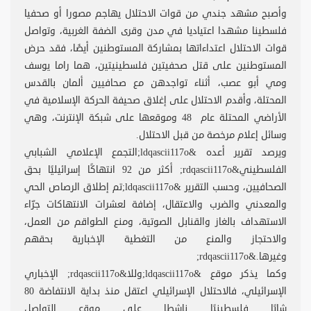
وأصبح مشهد جندي من قوات الاحتلال يهاجم مصورا أو صحفيا
فلسطينا مشهدا اعتياديا في مدن وقرى الضفة الغربية، وتواصل
قوات الاحتلال اعتداءاتها بمشاركة المستوطنين أيضًا، فقد حرض
المستوطنين على قتل صحفيتين فلسطينيتين، هما راما يوسف
ومي أبو عصب، أثناء تواجدهن مع صحافيين ألمان بالقدس
المحتلة، وأقدم الاحتلال على إغلاق صحيفة الحركة الإسلامية في
الأراضي المحتلة عام 48 وموقعها على شبكة الإنترنت، وهي
وسائل إعلام مرخصة من قبل الاحتلال.
ويرصد تقرير أعده &ldqascii117o;التجمع الإعلامي الشبابي
الفلسطيني&rdqascii117o; أكثر من 92 انتهاكًا إسرائيليًا بحق
الصحافيين، وحسب التقرير &ldqascii117o;تم إطلاق الرصاص الحي
والمعدني والضرب والاعتقال، إضافة لعشرات الانتهاكات جرّاء
الاستهداف بالغاز والقنابل الصوتية، ومنع الطواقم من العمل،
والاحتجاز والمنع من التغطية الإخبارية بحقهم
وغيرها.&rdqascii117o;
وكما يذكر موقع &ldqascii117o;وللا&rdqascii117o; الإخباري
الإسرائيلي، فالاحتلال الإسرائيلي اعتقل منذ بداية الانتفاضة 80
شابًا فلسطينيًا ناشطا على موقع التواصل