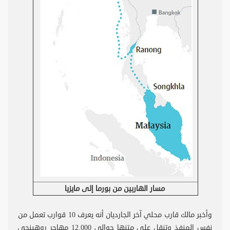
مسار الهاربين من بورما إلى مايزيا
وأخبر مالك قارب محلي آخر الجارديان أنه يعرف 10 قوارب تعمل من
نفس المنفذ وتنقل على متنها حوالي 12.000 مهاجر روهينجي