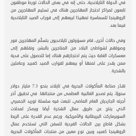
في الدولة التايلاندية، حتى إنه في بعض الحالات تورط موظفون
تابعون لمراكز احتجاز المهاجرين هناك في تسليم المهاجرين من
الروهينجا للسماسرة تمهيدًا لبيعهم إلى قوراب الصيد التايلاندية
فيما بعد.
وفي حالات أخرى، قام مسؤولون تايلانديون بتسلّم المهاجرين فور
وصولهم لشواطئ البلاد من المتاجرين بالبشر، ونقلهم إلى
معسكرات الغابة حيث يتم احتجازهم هناك إما للحصول على فدية
ممن يقدر على ثمنها أو بيعهم لقوارب الصيد كعبيد وعاملين
بالسُخرة.
تقدّر صناعة المأكولات البحرية في تايلاند بنحو 7.3 مليار دولار
سنويًا، يتم تصدير الغالبية العظمى من منتجاتها. في تحقيق آخر
أجرته الجارديان العام الماضي، تتبعت فيه سلسلة توريد الجمبري
الذي ينتج عن طريق عمال السُخرة أيضًا ويصدّر لمحلات
السوبرماركت البريطانية والأمريكية. ورغم عدم القدرة على الربط
بشكل قاطع بين الحالات الفردية للسفن التي تستخدم عمال
الروهينجا كعبيد وبين نوع معين من منتجات المأكولات البحرية