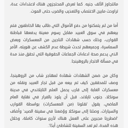
ماتتجاوز الألف جنيه. كما تعرض المحتجزون هناك لاعتداءات عدة،
تراوحت مابين الاغتصاب والتعذيب والضرب حتى الموت.
أما من لم يتمكنوا من دفع الأموال التي طالب بها الخاطفون فتم
بيعهم في سوق العبيد مقابل رسوم معينة يدفعها قباطنة
القوارب، وذلك حسب شهادات الناجين من المعسكرات وبعض
السماسرة، وجميعهم تحدث شريطة عدم الكشف عن هويته، الأمر
الذي يدعم صحة ادعاءات الجماعات الحقوقية التي تحقق منذ مدة
في مسألة الاتجار بالروهينجا.
وكان من ضمن الشهادات شهادة لمهاجر شاب من الروهينجا،
وصف للمحققين كيف تم بيعه من قبل تجار العبيد ونقله من
معسكرات الغابة إلى قارب يحمل العلم التايلاندي في مدينة
سونكلا، جنوب تايلاند، قبل أن يلوذ بالفرار في نهاية العام
الماضي، يقول 'نقلونا (من المعسكرات) بواسطة القوارب
والسيارات، وصلنا إلى سونكلا ووُضعنا في سفينة الصيد' وأضاف
'اضطررنا مجبرين على العمل هناك لأربع سنوات كاملة، وخلال
هذه المدة، لم تعد السفينة للشاطئ أبدًا'.