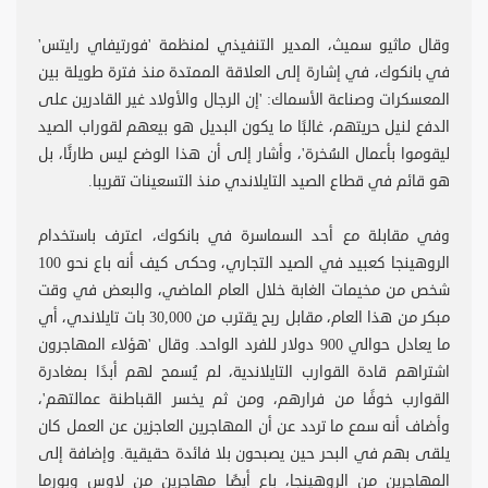
وقال ماثيو سميث، المدير التنفيذي لمنظمة 'فورتيفاي رايتس'
في بانكوك، في إشارة إلى العلاقة الممتدة منذ فترة طويلة بين
المعسكرات وصناعة الأسماك: 'إن الرجال والأولاد غير القادرين على
الدفع لنيل حريتهم، غالبًا ما يكون البديل هو بيعهم لقوراب الصيد
ليقوموا بأعمال السُخرة'، وأشار إلى أن هذا الوضع ليس طارئًا، بل
هو قائم في قطاع الصيد التايلاندي منذ التسعينات تقريبا.
وفي مقابلة مع أحد السماسرة في بانكوك، اعترف باستخدام
الروهينجا كعبيد في الصيد التجاري، وحكى كيف أنه باع نحو 100
شخص من مخيمات الغابة خلال العام الماضي، والبعض في وقت
مبكر من هذا العام، مقابل ربح يقترب من 30,000 بات تايلاندي، أي
ما يعادل حوالي 900 دولار للفرد الواحد. وقال 'هؤلاء المهاجرون
اشتراهم قادة القوارب التايلاندية، لم يُسمح لهم أبدًا بمغادرة
القوارب خوفًا من فرارهم، ومن ثم يخسر القباطنة عمالتهم'،
وأضاف أنه سمع ما تردد عن أن المهاجرين العاجزين عن العمل كان
يلقى بهم في البحر حين يصبحون بلا فائدة حقيقية. وإضافة إلى
المهاجرين من الروهينجا، باع أيضًا مهاجرين من لاوس وبورما