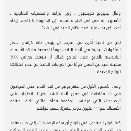
وقال بيتيبونج فوينجبون ـ وزير الزراعة والجمعيات التعاونية ـ
الأسبوع الماضي في الاتجاه نفسه: 'إن الحكومة لا تتعمد إيذاء
أحد، لكن يجب علينا ضبط نظام الصيد في البلاد'.
لكن من ناحية أخرى من المرجح أن يؤدي ذلك لارتفاع أسعار
المأكولات البحرية في أنحاء البلاد، ووفقًا لجمعية مصائد الأسماك
التايلاندية بالخارج، فمن المرجح كذلك أن تتوقف حوالي 3000
سفينة صيد عن العمل خوفًا من الغرامات الناتجة عن عدم امتثالها
للوائح الجديدة.
وفي الأسبوع الأول من شهر يوليو من هذا العام، دخل الصيادون
في 22 مقاطعة في جميع أنحاء البلاد إضرابًا للاحتجاج على
الإصلاحات التي فرضتها الحكومة فجأة، والتي تكلف صناعة
الأسماك نحو444 مليون دولار شهريًا، حسب قولهم.
كما يقول الصيادون في رانونج أن هذه الإصلاحات، إلى جانب عقود
من الصيد الجائر وتدمير البيئة، قد دفعت برصيد الثروة السمكية