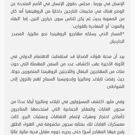
الإنسان في بورما ـ مجلس حقوق الإنسان في الأمم المتحدة عن
الوضع هناك في مخيمات النازحين داخليًا من الروهينغيا أنه كان
من الصعوبة بحيث لم يكن للناس سوى خيارين اثنين، إما 'البقاء
والموت' أو 'المغادرة بالقوارب'.
*المسار الذي يسلكه مهاجرو الروهينجا نحو ماليزيا، المصدر:
الجارديان
بيد أن محنة هؤلاء الضحايا قد استقطبت الاهتمام الدولي في
الآونة الأخيرة عقب اكتشاف عدد من السفن المهملَة التي حوت
مئات من المهاجرين البنغال واللاجئين الروهينجا المتضورين جوعًا،
حيث رفضت تايلاند وماليزيا وإندونيسيا السماح لهم بالنزول إلى
الشواطئ.
وفي مايو، اكتشف المسؤولون في تايلاند وماليزيا أيضًا عددًا من
سجون الغابات والمقابر الجماعية التي استخدمها المتاجرون
كأماكن احتجاز ومقرات لإتمام الاتفاقات وعمليات البيع، كانت
معسكرات الغابات تلك بمثابة سجون مكشوفة في الهواء الطلق
يقبع فيها المهاجر أسيرًا حتى يحرره ذووه مقابل فدية مالية غالبًا