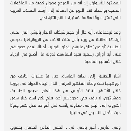
المصدّرة للأسواق، إلا أنه من المرجح وصول كمية من المأكولات
المنتجة بواسطة هذا النوع من العمالة إلى أرفف المحلات الغربية
التي تمثل سوقًا مهمة لاستيراد الناتج التايلاندي.
وقد لوحظ على أية حال أن حجم شبكات الاتجار بالبشر، التي تجني
أرباحها الطائلة من وراء يأس مئات الآلاف من الروهينغيا عديمي
الجنسية 'أو من يُطلق عليهم لاجئو القوارب أحيانًا، لعدم حصولهم
على أية أوراق رسمية تفيد انتماءهم لدولة ما'، أصبح في ازدياد
خلال الأسابيع الماضية.
أشار التحقيق إلى بداية المأساة، حين فرّ عشرات الآلاف من
الروهينجا تحت وطأة التطهير العرقي الذي ترعاه الدولة في بورما
خلال الأشهر الثلاثة الأولى من هذا العام. عديمو الجنسية،
ومشردّون، لا يرغب في وجودهم أحد، فلم يكن لهم خيار سوى
الهروب إلى البحر في محاولة يائسة لعل أمواجه تصل بهم جنوبًا
حيث الأمان النسبي في ماليزيا.
وفي مارس، أخبر يانغي لي ـ المقرر الخاص المعني بحقوق