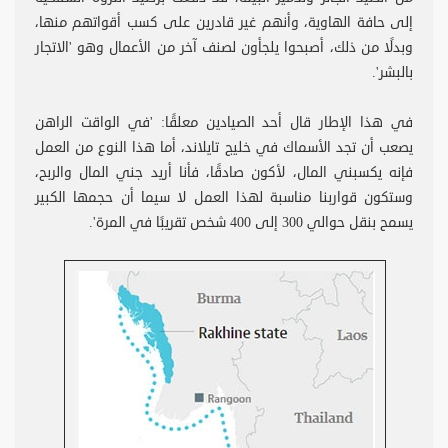
إلى حافة الهاوية، وأنهم غير قادرين على كسب أقواتهم منها،
وبدلًا من ذلك، أصبحوا يلجأون لصنف آخر من الأعمال وهو 'الاتجار
بالبشر'.
في هذا الإطار قال أحد الصيادين معلقًا: 'في الواقت الراهن
يصعب أن تجد الأسماك في خليج تايلاند، أما هذا النوع من العمل
فإنه يكسبني المال، لأكون صادقًا، فأنا أريد جني المال والربح،
وستكون قواربنا مناسبة لهذا العمل لا سيما أن حجمها الكبير
يسمح بنقل حوالي 300 إلى 400 شخص تقريبًا في المرة'.