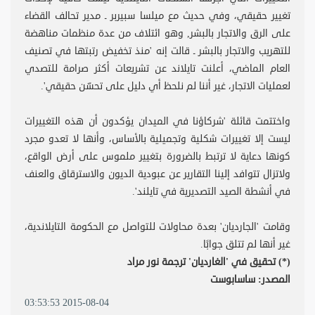
تغيير حقيقي، وفي حديث مع ميلسا سبيربر ـ مدير تحالف القضاء
على الرق والاتجار بالبشر, وهو ائتلاف من عدة منظمات مناهضة
للتهريب والاتجار بالبشر ـ قالت إنه 'منذ تخفيض رتبتها في تصنيف
العام الماضي، أعلنت تايلاند عن تشريعات أكثر صرامة للتصدي
لعمليات الاتجار، غير أننا لم نلحظ أي دليل على تحسّن حقيقي'.
واختتمت قائلة 'شركاؤنا في الميدان يؤكدون أن هذه التغييرات
ليست إلا تغييرات شكلية وتجميلية بالأساس، وأنها لا تعدو مجرد
كونها دعاية لا ترتبط بالضرورة بتغيير ملموس على أرض الواقع،
ولاتزال تتوافد إلينا التقارير عن عبودية الديون والاسترقاق والعنف
في أنشطة الصيد التصديرية في تايلند'.
وقامت 'الجارديان' بعدة محاولات للتواصل مع الحكومة التايلاندية،
غير أنها لم تتلق جوابًا.
(*) تحقيق في 'الغارديان' ترجمة نور مراد
المصدر: ساسابوست
2015-08-04 03:53:53