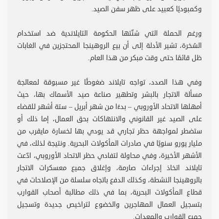
وكمبوديًا كعبيد على ظهر سفن الصيد.
ورغم الحملة التي شنّتها الحكومة التايلاندية ضد استخدام
السُخرة، تشير الأدلة إلى أن بيع الروهينجا المحتجزين في الغابات
ظل قائمًا حتى وقت مبكر من هذا العام.
وفي هذا الصدد، تواجه تايلاند ضغوطًا غير مسبوقة لمعالجة
مسألة الاتجار بالبشر وتطهير صناعة صيد الأسماك بها، حيث
أمهلها الاتحاد الأوروبي – بدءًا من شهر أبريل – ستة أشهر للقضاء
على الصيد غير القانوني والانتهاكات بحق العمال، إما ذلك أو
ستضطر لمواجهة حظر تجاري قد يودي بها لخسارة مايقرب من
مليار يورو سنويًا في صادرات المأكولات البحرية. ونتيجة لذلك، في
الأشهر الأخيرة، وفي محاولة لتفادي حظر الاتحاد الأوروبي، ادّعت
تايلاند اتخاذ إجراءات صارمة، وإغلاق جميع معسكرات الاتجار
بالروهينجا النشطة، وكذلك الدفع باتجاه سلسلة من الإصلاحات في
قطاع المأكولات البحرية، بما في ذلك مطالبة أصحاب القوارب
بتسجيل العمال المهاجرين والخضوع لتراخيص جديدة وتسجيل
جميع القوارب والمعدات.