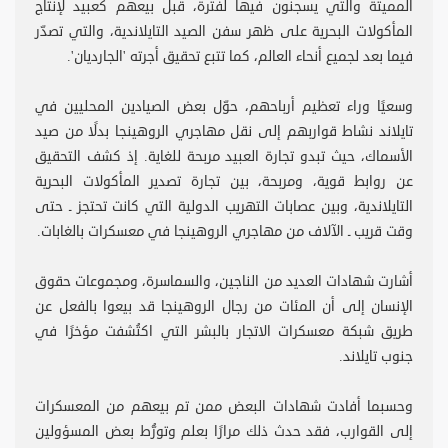
المميتة والتي يسجنون فيها لفترة، قبل بيعهم كعبيد لإنتاج
المأكولات البحرية على ظهر سفن الصيد التايلاندية، والتي تصدّر
فيما بعد لجميع أنحاء العالم، كما تتبع تحقيق أجرته 'الجارديان'.
وسعيًا وراء تعظيم أرباحهم، حوّل بعض الصيادين المحليين في
تايلاند نشاط قواربهم إلى نقل مهاجري الروهينجا بدلًا من صيد
الأسماك، حيث تبدو تجارة العبيد مربحة للغاية. إذ كشف التحقيق
عن روابط قوية، ومربحة، بين تجارة تصدير المأكولات البحرية
التايلاندية، وبين عصابات التهريب الدولية التي كانت تحتجز ـ حتى
وقت قريب ـ الآلاف من مهاجري الروهينجا في معسكرات بالغابات.
أشارت شهادات العديد من الناجين، والسماسرة، ومجموعات حقوق
الإنسان إلى أن المئات من رجال الروهينجا قد بيعوا بالفعل عن
طريق شبكة معسكرات الاتجار بالبشر التي اكتُشفت مؤخرًا في
جنوب تايلاند.
وحسبما أفادت شهادات البعض ممن تم بيعهم من المعسكرات
إلى القوارب، فقد حدث ذلك مرارًا بعلم وتورُّط بعض المسؤولين