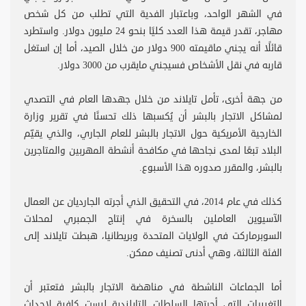
في الشهر الواحد، وباعتبار الفدية التي تطلب من كل شخص
مهاجر، تقدر قيمة هذا العدد كليًا بنحو 24 مليون دولار. واستطرد
قائلًا أنه يجني ماقيمته 900 دولار من خلال الصيد، أما إن استغل
قاربه في نقل الأشخاص فسيجني مايقرب من 3000 دولار.
من جهة أخرى، تأمل تايلاند من خلال جهدها العام في التصدي
لمشاكل الاتجار بالبشر أن يُكسبها ذلك تحسنًا في تقرير وزارة
الخارجية الأمريكية حول الاتجار بالبشر للعام الجاري، والذي يقيّم
البلاد تبعًا لمدى نجاحها في مكافحة أنشطة المهربين والمتاجرين
بالبشر، والمقرر صدوره هذا الأسبوع.
كذلك في عام 2014، في التحقيق الذي أجرته الجارديان عن العمال
الآسيوين العاملين بالسخرة في إنتاج الجمبري لمحلات
السوبرماركت في الولايات المتحدة وبريطانيا، هبطت تايلاند إلى
الفئة الثالثة، وهي أدنى تصنيف ممكن.
أما الجماعات الناشطة في مناهضة الاتجار بالبشر فتعتبر أن
التغييرات التي أجرتها السلطات التايلندية ليست كافية لإحداث