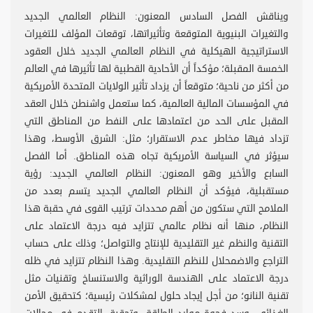
ويناقش الفصل السادس المعنون: النظام العالمي الجديد
والتغيرات البنيوية المتوقعة وتأثيراتها، توقعات المؤلف للتغيرات
الاستراتيجية الهيكلية في النظام العالمي الجديد خلال العقود
الخمسة المقبلة؛ مؤكداً أن الأحادية القطبية لها تأثيرها في العالم
من أكثر من ناحية؛ متوقعاً أن يزداد تأثير الولايات المتحدة الأمريكية
في المؤسسات المالية العالمية، كما ستعمل واشنطن خلال العقد
المقبل على الحد من اعتمادها على النفط من المناطق التي
تزداد فيها مخاطر عدم الاستقرار؛ مثل: الشرق الأوسط، وهذا
سيؤثر في السياسة الأمريكية تجاه هذه المناطق. أما الفصل
السابع والأخير وهو المعنون: النظام العالمي الجديد: رؤية
مستقبلية، فيؤكد أن النظام العالمي الجديد يتسم بعدد من
الملامح التي ستكون من أهم محددات ترتيب القوى في حقبة هذا
النظام، منها أنه نظام عالمي تتزايد فيه درجة الاعتماد على
التقنية والنظم غير التقليدية للإنتاج والتواصل؛ وذلك على حساب
التراجع والاضمحلال للنظم التقليدية. وهذا النظام تتزايد في ظله
درجة الاعتماد على الهندسة الوراثية والاستنساخ وتقنيات مثل
تقنية النانو؛ من أجل إيجاد حلول لمشكلات رئيسية؛ كتحقيق الأمن