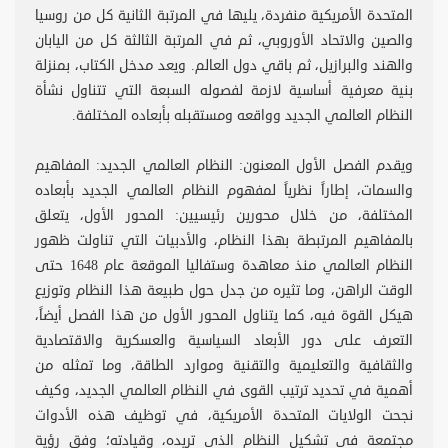
المتحدة الأمريكية منفردة، يليها في المرتبة الثانية كل من روسيا
والصين والاتحاد الأوروبي، ثم في المرتبة الثالثة كل من اليابان
والهند والبرازيل، ثم باقي دول العالم. ويعد مدخل الكتاب، بمنزلة
بنية معرفية أساسية لازمة لفصوله السبعة التي تتناول نشأة
النظام العالمي الجديد وواقعه ومستقبله بأبعاده المختلفة.
ويقدم الفصل الأول المعنون: النظام العالمي الجديد: المفاهيم
والسمات، إطاراً نظرياً لمفهوم النظام العالمي الجديد بأبعاده
المختلفة، من خلال محورين رئيسيين: المحور الأول، يتعلق
بالمفاهيم المرتبطة بهذا النظام، والأدبيات التي تناولت ظهور
النظام العالمي منذ معاهدة وستفاليا الموقعة عام 1648 حتى
الوقت الراهن، وما تثيره من جدل حول طبيعة هذا النظام وتوزيع
هيكل القوة فيه، كما يتناول المحور الأول من هذا الفصل أيضاً،
التعرف على دور الأبعاد السياسية والعسكرية والاقتصادية
والثقافية والتعليمية والتقنية وموارد الطاقة، وما تمثله من
أهمية في تحديد ترتيب القوى في النظام العالمي الجديد، وكيف
نجحت الولايات المتحدة الأمريكية، في توظيف هذه الأدوات
مجتمعة في تشكيل النظام الذي تريده، وقيادته؛ وفق رؤية