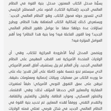
يسلِّط مدخل الكتاب المعنون: مدخل: بنية القوة في النظام
العالمي الجديد (إشكالية الكتاب)، الضوء على المصطلح الرئيسي
الذي تتمحور حوله فصول الكتاب، وهو 'النظام العالمي الجديد'.
ويستعرض كذلك إشكالية الكتاب المتعلقة بهذا النظام، ويطرح
تساؤلات عدة حولها؛ منها: ما عوامل ظهور النظام العالمي
الجديد؟ وما القوى الفاعلة فيه؟ وما بنية هذا النظام؟ وما أهم
العوامل المؤثرة فيه؟.
ويتضمن المدخل أيضاً الأطروحة المركزية للكتاب، وهي: أن
الولايات المتحدة الأمريكية تعد القطب المهيمن على النظام
العالمي الجديد، وأن العالم لم يزل يستشرف آفاق العصر الأمريكي
الذي سيستمر نحو خمسة عقود كاملة على أقل تقدير؛ بناء على
ما يورده الكتاب من معطيات وبيانات إحصائية ومعلومات دقيقة،
تبرهن على عمق التفوق النوعي الأمريكي؛ طبقاً لمتغيرات
المقارنة والمعايير التي حددها المؤلف لذلك؛ وهي: الاقتصاد،
والتطور العسكري، وموارد الطاقة، والنقل، والتعليم، والثقافة،
والتقدم التقني. ووفقاً لهذه المعايير، تم تحديد بنية القوة في
النظام العالمي الجديد في شكل هرمي، تعتلي قمته الولايات