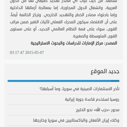
نشأتها، من حيث غياب أي مصدر تهديد حقيقي لها من الدول
العربية، وانشغال الدول المجاورة، إما بمعالجة أزماتها الداخلية
وإما باحتواء مصادر الخطر والتهديد الخارجي. وتركز الخاتمة أيضاً،
على أن الاقتصاد سيكون المحرك الفعلي لآليات التغير ضمن مراتب
القوى، سواء على قمة النظام العالمي الجديد، أو على مستوى
القوى المتوسطة والصغيرة.
المصدر: مركز الإمارات للدراسات والبحوث الاستراتيجية
2015-05-07 03:17:47
جديد الموقع
تأخر الاستثمارات الصينية في سوريا، وما أسبابها؟
روسيا تستخدم قاعدة جوية إيرانية
محور «حزب الله» نحو الخليج
وكلاء إيران الأفغان والباكستانيين في سوريا وخارجها