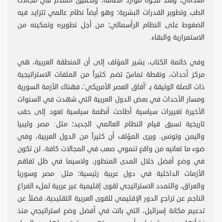
الغذائي، وسد فجوة موارد الطاقة، وتحقيق التقدم في مجالات
الطب وتطوير القدرات البشرية؛ وهو أيضاً نظام عالمي تتزايد فيه
الضغوط على النظام الرأسمالي؛ من أجل تطويره وتمكينه من
الاستمرارية والبقاء.
وفي خاتمة الكتاب، يشير المؤلف إلى أن المنطقة العربية، هي
مركز أحداث، ونقطة تماسّ تضم كثيراً من الملفات الاستراتيجية
ذات الصلة الوثيقة بـ 'آفاق العصر الأمريكي'، فهناك الأزمة السورية
ومسار الأحداث في بعض الدول العربية التي شهدت في السنوات
الأخيرة تغييرات سياسية أطاحت أنظمة سياسية تعود إلى حقب
تاريخية تسبق قيام النظام العالمي الجديد؛ مثل: مصر وليبيا
واليمن وتونس. ويرى المؤلف أن كثيراً من الدول العربية، وفي
ضوء ما تعانيه من واقع تنموي صعب في المجالات كافة، لن تكون
في وضع أفضل خلال المدى المنظور، ولاسيما في ظل تفاقم
الأزمات الداخلية في دول عربية رئيسية؛ مثل: مصر وسوريا
والعراق، والتمدد الاستراتيجي لقوى إقليمية غير عربية لملء الفراغ
الناجم عن تراجع الدور الإقليمي للقوى العربية التقليدية، فضلاً عن
تدعيم مكانة إسرائيل، التي باتت في أفضل وضع استراتيجي منذ