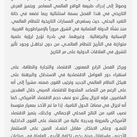
وصولاً إلى إدراك طبيعة الواقع العالمي المعاصر. ويتميز العرض
التاريخي في هذا الفصل بسمة استثنائية ربما تضعه في خانة
التفرد البحثي، حيث يستعرض المسارات التاريخية للنظام العالمي،
منذ نشأة الدولة العثمانية في الشرق مروراً بالإمبراطورية الغربية:
الإسبانية والبرتغالية.. وغيرهما، في بادرة تؤرخ لرؤية علمية
متوازنة في التأريخ للنظام العالمــي، من دون تجاهــل وجود تأثير
للشرق في العلاقات الدولية على مر التاريخ.
ويركز الفصل الرابع المعنون: الاقتصاد والتجارة والطاقة، على
استقراء دور العوامل الاقتصادية في الاستدلال والبرهنة على
هيكل النظام العالمي الجديد وترتيب القوى ضمنه، مشيراً إلى أنه
على الرغم من التصاعد الملحوظ للاقتصاد الصيني خلال العقدين
الماضيين، فإنه لايزال يمثِّل نحو نصف حجم الاقتصاد الأمريكي، كما
أنه لايزال في مصافّ الدول النامية، إذا ما تم الأخذ بمعيار متوسط
نصيب الفرد من الناتج المحلي الإجمالي. وكذلك، يتميز الاقتصاد
الأمريكي بالمرونة وبدرجة عالية من الاعتماد على القوى الداخلية
للنمــو، وعلى الابتكار، مقابل اعتمــاد الصين على الاستثمار
الأجنبي واستغلال ميزة رخص تكلفة الأيدي العاملة في صناعات