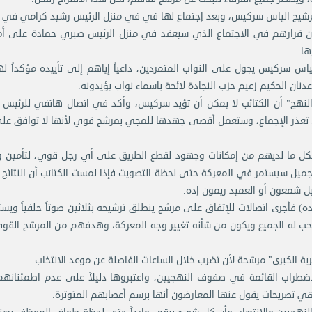
ييد ترشيح الياس سركيس، وبعد إجتماع لها في في منزل الرئيس رشيد كرامي في
ون قرارهم في الاجتماع الذي سيعقد في منزل الرئيس صبري حمادة على أم
ها.
الياس سركيس يجول على النواب المتمردين، داعياً إياهم إلى تأييده مؤكداً ل
 "النهج" أن الكتائب لا يمكن أن تؤيد سركيس، وأكد في اتصال هاتفي للرئيس
 تعذر الإجماع، وستعمل أقصى جهدها للمجي بمرشح قوي لأنها لا توافق عل
بكل ما لديهم من إمكانات وجهود لقطع الطريق على أي رجل قوي، لتأمين 
جميل سيستمر في المعركة حتى لحظة التصويت فإذا لمست الكتائب أن النتائج
ل شمعون أو العميد ريمون إده.
ده) فأجرى اتصالات للإتفاق على مرشح ينطلق ترشيحه بثلاثين صوتاً حلفياً وي
ب له الجميع ويكون من شأنه تغيير وجه المعركة، وهدفهم من المرشح القو
 الكبرى" مرشحة لأن تضرب خلال الساعات الفاصلة عن موعد الانتخاب.
الاضطراب القائمة في صفوف النهجيين، واعتبروها دليلاً على عدم اطمئنانه
هي تصريحات يقول عنها المعارضون أنها برسم أعصابهم المتوترة.