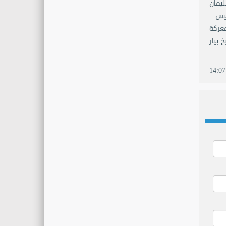
 سليمان
 49 لمنافسه إلياس سركيس...
ي معركة
 بيار