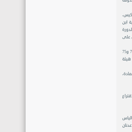
ندوقة
ركيس،
ة ابن
لدورة
ي على
وجاء موعد الانتخاب وافتتح رئيس المجلس النيابي صبري حمادة الجلسة عند الساعة السادسة و25 دقيقة بحضور 99 نائبا، تليت المواد 73 و75
 هيئة
مادة،
اقتراع
الياس
وت للنائب عدنان