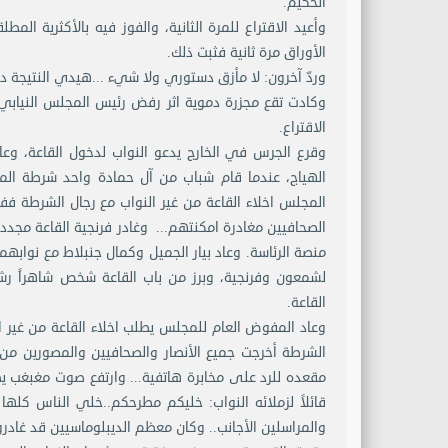
الحكيم.
وأعيد الاقتراع للمرة الثانية، والفوز فيه بالأكثرية ال
الأوراق مرة ثانية فثبت ذلك.
وردّ آخرون: لا مأزق دستوري ولا شيء ...هيدي النتيجة د
وكادت تقع مجزرة دموية اثر رفض رئيس المجلس النيابي ا
الاقتراع.
وقرع الجرس في الخارج يدعو النواب لدخول القاعة، وعا
الهياج، عندما قام شباب من آل حمادة واحد شرطة الم
المجلس اخلاء القاعة من غير النواب مع رجال الشرطة ف
الصحافيين مغادرة امكنتهم... وغادر فرنجية القاعة مجد
منصة الرئاسة. وعاد بيار الجميل وكمال جنبلاط مع نواب
لشمعون وفرنجية، وبرز من باب القاعة شخص شاهراً رش
القاعة.
وعاد المفوض العام للمجلس يطلب اخلاء القاعة من غير 
الشرطة أخرجت جميع الأنصار والصحافيين والمصورين من 
مقعده للرد على مخابرة هاتفية... وارتفع صوت مغبغب ي
قائلاً لزملائه النواب: خليكم مطرحكم..خلي الناس كله
والمراسلين الأجانب.. وكان معظم الديبلوماسيين قد غادرو