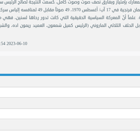
الجمهورية العام 1970 كانت أشرس المعارك بإمتياز وبفارق نصف صوت وصوت كامل، حُسمت النتيجة لصالح الرئيس
فرنجية وفاز مقابل خصمه الرئيس الياس سركيس، حاز سليمان فرنجية في 17 آب/ أغسطس 1970، 49 صوتاً مقابل
ح (عدد النواب آنذاك 99) الى فرنجية. علماً أنّ المعركة السياسية الحقيقية التي كانت تدور رحاها لسنين، فه
 الحلف الثلاثي الماروني (الرئيس كميل شمعون، العميد ريمون اده، والشيخ
2023-06-10 14:07:54