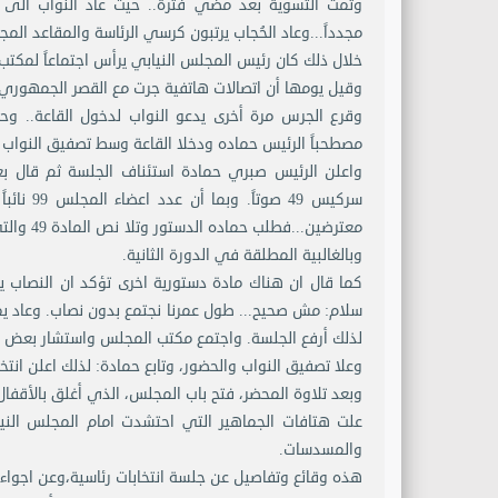
وتمت التسوية بعد مضي فترة.. حيث عاد النواب الى 
مجدداً...وعاد الحُجاب يرتبون كرسي الرئاسة والمقاعد المجا
خلال ذلك كان رئيس المجلس النيابي يرأس اجتماعاً لمكتب 
وقيل يومها أن اتصالات هاتفية جرت مع القصر الجمهوري 
وقرع الجرس مرة أخرى يدعو النواب لدخول القاعة.. 
مصطحباً الرئيس حماده ودخلا القاعة وسط تصفيق النواب 
سركيس 9
معترضين.
وبالغالبية المطلقة في الدورة الثانية.
لذلك أرفع الجلسة. واجتمع مكتب المجلس واستشار بعض الزملاء و
وعلا تصفيق النواب والحضور، وتابع حمادة: لذلك اعلن انتخا
وبعد تلاوة المحضر، فتح باب المجلس، الذي أغلق بالأقفال
علت هتافات الجماهير التي احتشدت امام المجلس الني
والمسدسات.
هذه وقائع وتفاصيل عن جلسة انتخابات رئاسية،وعن اجواء 