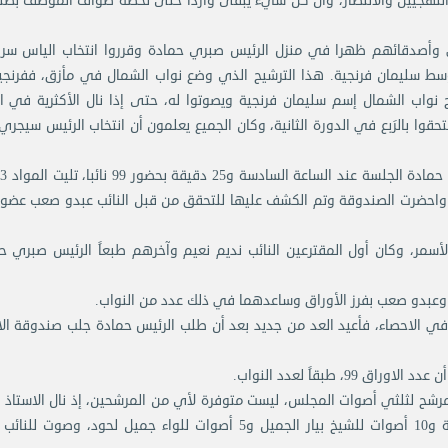
 النهجيين والانتصار، وأن كل شيء يبقى وارداً حتى لحظة طواف الموظف بص
ب النهج الشهابي وأصدقائهم ظهرا في منزل الرئيس صبري حمادة وقرروا انتخاب الياس س
وسط سليمان فرنجية. هذا الترشيح الذي وضع نواب الشمال في مأزق، ففرنجي
نواب الشمال إسم سليمان فرنجية ويصوتوا له، حتى إذا نال الأكثرية في ا
تحقوا بالرَبع في الدورة الثانية، وكان الجميع يعلمون أن انتخاب الرئيس سيجر
ة. واحضرت الصندوقة وتم الكشف عليها للتحقق من قبل النائب عبدو صعب عضو
أسمر، وكان أول المقترعين النائب نديم نعيم وآخرهم طبعاً الرئيس صبري ح
عبدو صعب بفرز الأوراق وساعدهما في ذلك عدد من النواب.
 الدكتور الحسيني في الاحصاء، فأعيد العد من جديد بعد أن طلب الرئيس حمادة جلب صندوقة ال
 طبقاً لعدد النواب.
المرشح لثلثي أصوات المجلس، ليست متوفرة لأي من المرشحين، إذ نال الاستاذ 
سركيس 45 صوتاً مقابل 38 صوتاً للاستاذ سليمان فرنجية و10 أصوات للشيخ بيار الجميل و5 أصوات للواء جميل لحود، وص