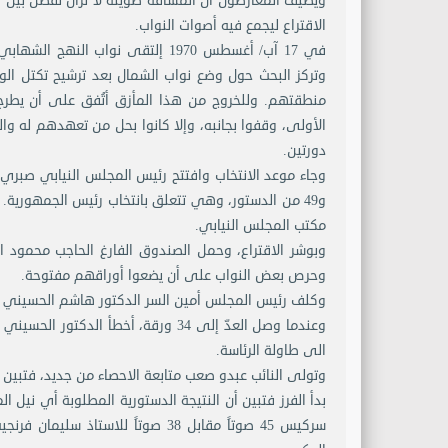
ويضيف المعارضون أن المسافة طويلة لا تزال تفصل بين
الاقتراع ليجمع فيه أصوات النواب.
في 17 آب/ أغسطس 1970 إلتقى نوا
وتركز البحث حول وضع نواب الشمال بعد ترشيح تكتل ال
منطقتهم. وللخروج من هذا المأزق أتُفق على أن يطرح 
الأولى، وقفوا بجانبه، وإلا كانوا بحل من تعهدهم له وال
دورتين.
و49 من الدستور، وهي تتعلق بانتخاب رئيس الجمهوري
مكتب المجلس النيابي.
وبوشر الاقتراع، وحمل الصندوق الفارغ الحاجب محمود ال
وحرص بعض النواب على أن يضعوا أوراقهم مفتوحة.
وكلف رئيس المجلس أمين السر الدكتور هاشم الحسيني و
وعندما وصل العدّ إلى 34 ورقة، أخطأ
الى طاولة الرئاسة.
وتولى النائب عبدو صعب متابعة الاحصاء من جديد، فتبين أن عدد الاوراق 99،
بدأ الفرز فتبين أن النتيجة الدستورية المطلوبة أي نيل 