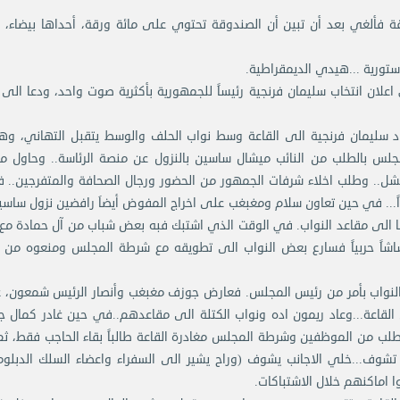
مطلقة فألغي بعد أن تبين أن الصندوقة تحتوي على مائة ورقة، أحداها بيضاء، و
ستورية ...هيدي الديمقراطية.
علان انتخاب سليمان فرنجية رئيساً للجمهورية بأكثرية صوت واحد، ودعا الى 
د سليمان فرنجية الى القاعة وسط نواب الحلف والوسط يتقبل التهاني، وهن
جلس بالطلب من النائب ميشال ساسين بالنزول عن منصة الرئاسة.. وحاول 
فشل.. وطلب اخلاء شرفات الجمهور من الحضور ورجال الصحافة والمتفرجين..
داً... في حين تعاون سلام ومغبغب على اخراج المفوض أيضاَ رافضين نزول ساس
هما الى مقاعد النواب. في الوقت الذي اشتبك فبه بعض شباب من آل حمادة مع 
اشاً حربياً فسارع بعض النواب الى تطويقه مع شرطة المجلس ومنعوه من 
النواب بأمر من رئيس المجلس. فعارض جوزف مغبغب وأنصار الرئيس شمعون، غ
القاعة...وعاد ريمون اده ونواب الكتلة الى مقاعدهم..في حين غادر كمال ج
طلب من الموظفين وشرطة المجلس مغادرة القاعة طالباً بقاء الحاجب فقط، ث
ا تشوف...خلي الاجانب يشوف (وراح يشير الى السفراء واعضاء السلك الدبل
ا اماكنهم خلال الاشتباكات.