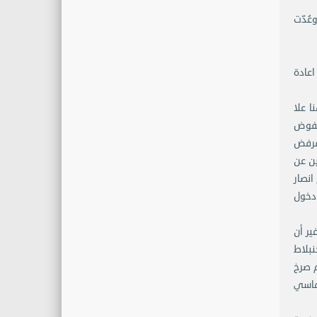
عُدّت
اعادة
ا علا
مفوض
 فرفض
ين عن
انصار
دخول
ير أن
نبلاط
م صرخ
وماسي