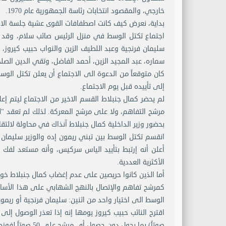
خارجي، والمقصود انتخابات رئاسة الجمهورية عام 1970.
بداية، نعرض كيف كانت اصطفافات القوى عشية جلسة الان
اجتماع تكتل الوسط في منزل الرئيس صائب سلام، وقد ح
سليمان فرنجية وعبد اللطيف الزين والنواب حبيب كيروز،
سماره، عبد المجيد الزين، أحمد الفاضل، وتقي الدين الصلح
كان متوقعاً من الدعوة الى الاجتماع أن يعلن تكتل الوس
إلى تأييده قبل يوم الاجتماع.
لم يحضر كمال جنبلاط القسم الاخير من الاجتماع ليتم إ
مرشح التفاهم، ولا على مرشح المعركة. لذلك لم تعقد "لجن
بحضور وزير الداخلية كمال جنبلاط آنذاك في محاولة لال
انقسم تكتل الوسط بين تبني ريمون إده والوزير سليمان 
أعلن أنه إرتبط بتأييد الياس سركيس، وأنه مستعد لفك ا
الأكثرية العددية.
أما الذين كانوا حريصين على عدم إغضاب كمال جنبلاط خوف
كمرشح تفاهم والإتصال بالنهج الشهابي على هذا الأساس. 
الوسط الى اختيار واحد من اثنين: سليمان فرنجية أو ريمون
صوتاً) بما يحول دون حصول أي مرشح على 50 صوتاً لفوزه، ويضطر جميع الفرقاء للبحث عن مرشح تفاهم، لكن هذا الاقتراح رفض.