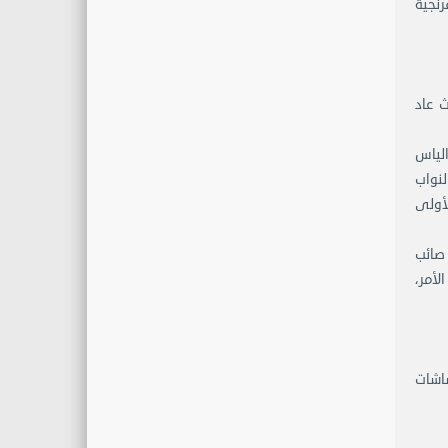
نجية
 عاد
 فرنجية 50 صوتاً والاستاذ الياس
 النواب
ة الأولى
 وصاح صائب
ة تفسير الأمر،
اشات