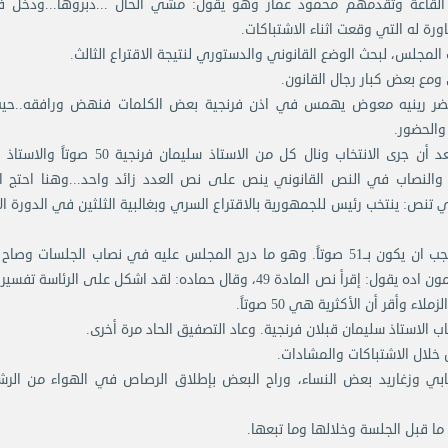
القاعة وتقدمهم محمود عمار وهو يقول: مشي الحال ...دبروها...ودخل فر
ورة له التي وقعت اثناء الاشتباكات.
المجلس، لبحث الوضع القانوني والدستوري لنتيجة الاقتراع الثالث.
ومع بعض كبار رجال القانون.
وحضر رينيه معوض يهمس في اذن فرنجية بعض الكلمات فنهض ورافقه..حيث
والحضور.
واعلن الرئيس صبري حمادة استئناف الجلسة ثم قال بعد أن جرى الانتخاب ونال كل من الاستاذ سليمان
4 صوتاً. وبما أن عدد اعضاء المجلس 99 نائباً والنصاب في النص القانوني ينص على نص العدد زائد واحد...وهنا احتج
..فطلب حماده الدستور وتلا نص المادة 49 والتي تنص: ينتخب رئيس للجمهورية بالاقتراع السري وبغالبية الثلثين في الدور
كما قال ان هناك مادة دستورية اخرى تؤكد ان النصاب يجب ان يكون بــ51 صوتاً. وهو ما درج المجلس عليه في نصاب الجلسات
سلام: مش صحيح... طول عمرنا نجتمع بدون نصاب. وعاد يمون اده يقول: إقرأ نص المادة 49، وقال حماده: لقد اشكل على الرئاس
أقر أن الأكثرية هي 50 صوتاً.
ب الاستاذ سليمان قبلان فرنجية. وعاد التصفيق الحاد مرة أخرى.
 خلال الاشتباكات والمشادات.
ابي وزغاريد بعض النساء، وراح البعض بإطلاق الرصاص في الهواء من الرش
ما قبل الجلسة وخلالها وما تبعها.