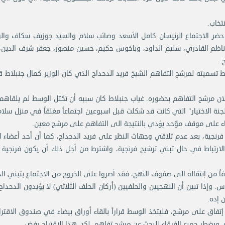
تخاب.
ضر الاجتماع الرئيسان كامل الأسعد وصائب سلام والسيد جوزيف سكاف والوز
 ناظم القادري، سليم الداود، وباخوس حكيم، حسين منصور، جعفر شرف الدين،
.
ط تسميته لمرشح التفاهم الشيخ فريد الدحداح الذي كان الوزير كمال جنبلاط ق
علان مرشح التفاهم بحضوره. غياب جنبلاط كان سببه أن تكتل الوسط لم يلقاه
ة الاختيار" التي كانت قد شكلت قبل اسبوعين اجتماعاً مغلقاً في منزل سلام 
تقاء على موقف موّحد يؤدي بالنتيجة الى التفاهم على مرشح معين.
فرنجية، بعد عدم تلاقي وجهات النظر على فريد الدحداح، كما أن أحد أعضاء ا
لارتباط في حال تبني ترشيح فرنجية، واشترط من أجل ذلك أن يكون فرنجية ض
اً من إنتقاله الى صفوف النهج، فقد أصروا على الخروج من الاجتماع بتبني ال
وإذا تبين أن النهجيين والحلفيين (أركان الحلف الثلاثي) لا يؤيدون الدحداح
 إده.