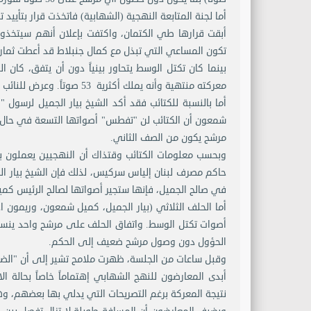
أما لجنة المتابعة النهجية (الشهابية) فاتخذت قرار بتأ
أبقت قرارها طي الكتمان، واكتفت بإعلان أنهم سيتخذ
تكون المساعي التي تبذل مع كمال جنبلاط قد أعطت ثمار
بينما كان تكتل الوسط يتحاور بينياً دون أن يتفق، كان 
معركته منتهية وأنه يملك أكثرية 53 صوتاً. وعرض للنائب عدنان الحكيم زعيم حزب النجادة لائحة باسماء نواب يؤيدونه.
أما بالنسبة للكتائب فقد أكد الشيخ بيار الجميل لرسول
شمعون أن الكتائب لن "تفطس" أصواتها التسعة في حال
مرشح يكون من الصف الثاني.
وبحسب معلومات الكتائب وقتذاك أن النهجيين يعملون 
حاكم مصرف لبنان إلياس سركيس، لذلك فإن الشيخ بيار ال
في صالح الجميل، فإنها ستجير أصواتها لصالح الرئيس كمي
أما الحلف الثلاثي (بيار الجميل، كميل شمعون، وريمون ا
أصوات تكتل الوسط. واتفاق الحلف على مرشح واحد ينسح
الحؤول دون وصول مرشح ضعيف إلى الحكم.
وقبل ساعات من الجلسة، ظهرت ملامح تشير إلى أن "الضربة
أبدى المعارضون للنهج الشهابي إهتماماً خاصاً بحالة 
نتيجة المعركة برغم التصريحات التي يدلي بها بعضهم، و