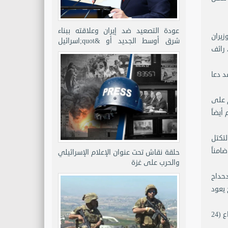
عودة التصعيد ضد إيران وعلاقته ببناء
يران
شرق أوسط الجديد أو &quot;اسرائيل
 رائف
الكبرى&quot;
د دعا
م على
أيضاً
لتكتل
امناً
حلقة نقاش تحت عنوان الإعلام الإسرائيلي
والحرب على غزة
دحداح
 يعود
اقترح النائب حبيب كيروز يومها إنه إذا تعذر الوصول إلى إتفاق على مرشح، فليتخذ الوسط قراراً بالقاء أوراق بيضاء في صندوق الاقتراع (24