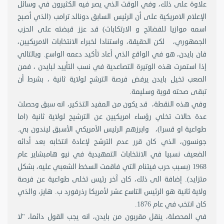
علاوة على ذلك، وفي الوقت الذي يصر فيه الكثيرون في وسائل
الإعلام الامريكية على أن الرئيس السابق دونالد ترامب (الذي أصبح
اسمه موازيا للفضائح و الارتكابات) قد عزز قبضته على الحزب
الجمهوري، لكن الحقيقة، واستنادا لخبراء الانتخابات الامريكيين،
فان بايدن، هو في الواقع الذي أعاد تأكيد دعمه الواسع. وبالتالي
إذا استمرت هذه الوتيرة التصاعدية في نسب التأييد لبايدن ، فمن
الصعب تخيل بايدن يرفض فرصة الترشح لولاية ثانية ، بشرط أن
تبقى صحته قوية وسليمة.
وفي هذه النقطة، قد يكون من المفيد التذكير، انه سبق وحصلت
عدة حالات تخلي رؤساء امريكيين عن الترشيح لولاية ثانية (اما
طواعية او قسرا)، وابرزهم الرئيس الأمريكي الأسبق ليندون بي.
جونسون، الذي كان قرر عدم الترشح لإعادة انتخابه بعد أدائه
الضعيف نسبيا في الانتخابات التمهيدية في نيو هامبشاير عام
1968 (بسبب حرب فيتنام التي فاقمت السخط الشعبي عليه، بشكل
متزايد). إضافة الى ذلك، كان آخر رئيس تخلى طواعية عن فرصة
ولاية ثانية هو الرئيس التاسع عشر لأمريكا رذرفورد ب. هايز، والذي
كان انتخب في عام 1876.
في المحصلة، ينقل مقربون من بايدن، انه يجب القول دائما، "لا