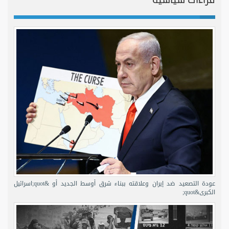
عودة التصعيد ضد إيران وعلاقته ببناء شرق أوسط الجديد أو &quot;اسرائيل
الكبرى&quot;