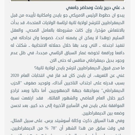
د. علي دربج باحث ومحاضر جامعي
يبدو ان حظوظ الرئيس الامريكي جو بايدن وامكانية تأييده من قبل
الديمقراطيين للترشح لولاية ثانية لرئاسة الولايات المتحدة، قد بدأت
بالانتعاش مؤخرا، وإن كانت مشروطة بالعامل الصحي، والعقل
السليم (وهذا لا يمكن ان يضمنه احد)، خصوصا وان نجاحاته في
تنفيذ اجندته ــ التي وعد بها خلال حملاته الانتخابية ــ شكلت له
دافعا ورافعة لخوضه غمار السباق الرئاسي مجددا، في ظل عدم
وجود بديل ديمقراطي منافس له حتى الان.
ما مدى قبول الديمقراطيين لترشح بايدن لولاية ثانية؟
غني عن التعريف، ان بايدن كان قد فاز في انتخابات العام 2020
بسبب قدرته على اجتذاب الناخبين آنذاك، وتوحيد صفوف "الحزب
الديمقراطي" بمواجهة جبهة الجمهوريين. أما حاليا وبعد تراجع
كبير خلال العام الماضي والشهور الفائتة، فقد ارتفعت نسبة
الموافقة على بايدن في الأسابيع الأخيرة إلى حد كبير، بعد تحسن
وضعه بين الديمقراطيين.
وفي هذا السياق ذكرت وكالة أسوشيتد برس، على سبيل المثال،
في وقت سابق من هذا الشهر أن "78 % من الديمقراطيين،