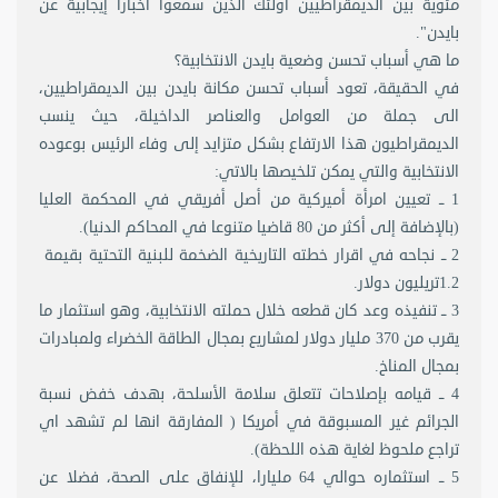
مئوية بين الديمقراطيين أولئك الذين سمعوا أخبارا إيجابية عن
بايدن".
ما هي أسباب تحسن وضعية بايدن الانتخابية؟
في الحقيقة، تعود أسباب تحسن مكانة بايدن بين الديمقراطيين،
الى جملة من العوامل والعناصر الداخيلة، حيث ينسب
الديمقراطيون هذا الارتفاع بشكل متزايد إلى وفاء الرئيس بوعوده
الانتخابية والتي يمكن تلخيصها بالاتي:
1 ــ تعيين امرأة أميركية من أصل أفريقي في المحكمة العليا
(بالإضافة إلى أكثر من 80 قاضيا متنوعا في المحاكم الدنيا).
2 ــ نجاحه في اقرار خطته التاريخية الضخمة للبنية التحتية بقيمة
1.2تريليون دولار.
3 ــ تنفيذه وعد كان قطعه خلال حملته الانتخابية، وهو استثمار ما
يقرب من 370 مليار دولار لمشاريع بمجال الطاقة الخضراء ولمبادرات
بمجال المناخ.
4 ــ قيامه بإصلاحات تتعلق سلامة الأسلحة، بهدف خفض نسبة
الجرائم غير المسبوقة في أمريكا ( المفارقة انها لم تشهد اي
تراجع ملحوظ لغاية هذه اللحظة).
5 ــ استثماره حوالي 64 مليارا، للإنفاق على الصحة، فضلا عن