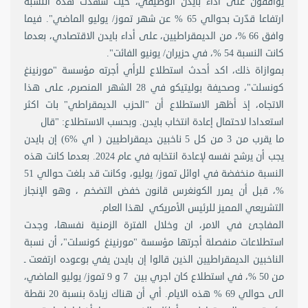
يوافقون على أداء بايدن الوظيفي، حيث شهدت هذه النسبة
ارتفاعا قدّرت بحوالي 65 % عن شهر تموز/ يوليو الماضي". فيما
وافق 66 %، من الديمقراطيين، على أداء بايدن الاقتصادي، بعدما
كانت النسبة 54 %، في حزيران/ يونيو الفائت".
بموازاة ذلك، اكد أحدث استطلاع للرأي أجرته مؤسسة "مورنينغ
كونسلت"، وصحيفة بوليتيكو في 28 الشهر المنصرم، على هذا
الاتجاه، إذ أظهر الاستطلاع أن "الحزب الديمقراطي" بات اكثر
استعدادا لاحتمال إعادة انتخاب بايدن. وبحسب الاستطلاع: "قال
ما يقرب من 3 من كل 5 ناخبين ديمقراطيين ( اي %6) إن بايدن
يجب أن يرشح نفسه لإعادة انتخابه في عام 2024. بعدما كانت هذه
النسبة منخفضة في اوائل تموز/ يوليو، وكانت قد بلغت حوالي 51
%، قبل أن يمرر الكونغرس قانون خفض التضخم ، وهو الإنجاز
التشريعي المميز للرئيس الأمريكي لهذا العام.
المفاجئ في الامر، ان وخلال الفترة الزمنية نفسها، وجدت
استطلاعات منفصلة أجرتها مؤسسة "مورنينغ كونسلت"، أن نسبة
الناخبين الديمقراطيين الذين قالوا إن بايدن يفي بوعوده ارتفعت ـ
من 50 %، في استطلاع كان اجري بين 7 و 9 تموز/ يوليو الماضي،
الى حوالي 69 % هذه الايام. أي أن هناك زيادة بنسبة 20 نقطة