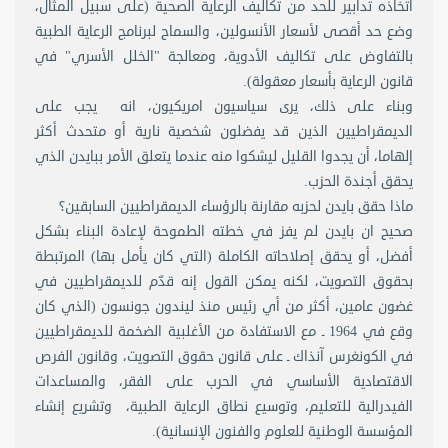
اتخاذه تدابير للحد من تكاليف الرعاية الصحية (على سبيل المثال،
وضع حد أقصى لأسعار الأنسولين، والسماح لبرنامج الرعاية الطبية
بالتفاوض على تكاليف الأدوية، ومعالجة "الخلل الأسري" في
قانون الرعاية بأسعار معقولة).
وبناء على ذلك، يرى سياسيون امريكيون، انه يجب على
الديمقراطيين الذين قد يفضلون شخصية نارية أو متحدث أكثر
إلهاما، أن يجدوا القليل ليشكوا منه عندما يتعلق الأمر ببايدن الذي
يحقق أجندة الحزب.
ماذا حقق بايدن لحزبه مقارنة بالرؤساء الديمقراطيين السابقين؟
صحيح ان بايدن لم يفز في خطته الطموحة لإعادة البناء بشكل
أفضل، أو يحقق إصلاحاته الكاملة (التي كان يأمل بها) المرتبطة
بحقوق التصويت، لكنه يمكن القول إنه قدّم للديمقراطيين في
غضون عامين، أكثر من أي رئيس منذ ليندون جونسون (الذي كان
وقع في 1964 ـ مع الاستفادة من الأغلبية الضخمة للديمقراطيين
في الكونغرس آنذاك ـ على قانون حقوق التصويت، وقانون الفرص
الاقتصادية الأساسي في الحرب على الفقر، والمساعدات
الفيدرالية للتعليم، وتوسيع نطاق الرعاية الطبية، وتشريع إنشاء
المؤسسة الوطنية للعلوم والفنون الإنسانية).